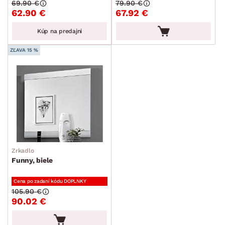
69.90 €
79.90 €
62.90 €
67.92 €
Kúp na predajni
ZĽAVA 15 %
Zrkadlo
Funny, biele
Cena po zadaní kódu DOPLNKY
105.90 €
90.02 €