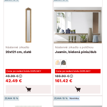
POVRCHOVÁ ÚPRAVA
min.
cm
max.
cm
TVAR
ŠTÝL
MIESTNOSŤ
Nástenné zrkadlo
Nástenné zrkadlo s poličkou
20x121 cm, zlaté
Jasmin, bielená pínia/dub
SKLADOVOSŤ
Cena po zadaní kódu DOPLNKY
Cena po zadaní kódu DOPLNKY
49.99 €
189.90 €
42.49 €
161.42 €
ZĽAVA 15 %
ZĽAVA 15 %
Novinka