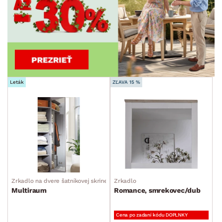
Leták
ZĽAVA 15 %
Zrkadlo na dvere šatníkovej skrine
Zrkadlo
Multiraum
Romance, smrekovec/dub
Cena po zadaní kódu DOPLNKY