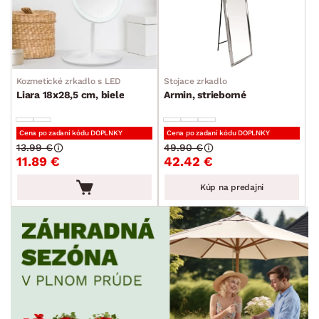
Kozmetické zrkadlo s LED
Stojace zrkadlo
Liara 18x28,5 cm, biele
Armin, strieborné
Cena po zadaní kódu DOPLNKY
Cena po zadaní kódu DOPLNKY
13.99 €
49.90 €
11.89 €
42.42 €
Kúp na predajni