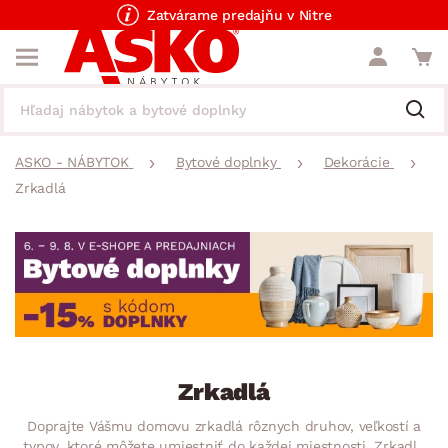
Zatvárame predajňu v Nitre
ASKO - NÁBYTOK
Bytové doplnky
Dekorácie
Zrkadlá
Zrkadlá
Doprajte Vášmu domovu zrkadlá rôznych druhov, veľkostí a
typov, ktoré môžete umiestniť do každej miestnosti. Zrkadlá