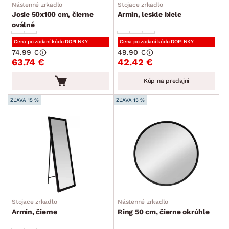
Nástenné zrkadlo
Stojace zrkadlo
Nástenné zrkadlá
Josie 50x100 cm, čierne
Armin, leskle biele
oválné
Stojacie zrkadlá
Cena po zadaní kódu DOPLNKY
Cena po zadaní kódu DOPLNKY
Stolové zrkadlá
74.99 €
49.90 €
63.74 €
42.42 €
Bytové dekorácie
Kúp na predajni
Rámiky
ZĽAVA 15 %
ZĽAVA 15 %
Vázy
Kvety a kvetináče
Vôňe do bytu
Stolovanie a varenie
Záhradné doplnky
Osvetlenie
Stojace zrkadlo
Nástenné zrkadlo
Ukladanie a organizácia
Armin, čierne
Ring 50 cm, čierne okrúhle
Drobné bytové doplnky