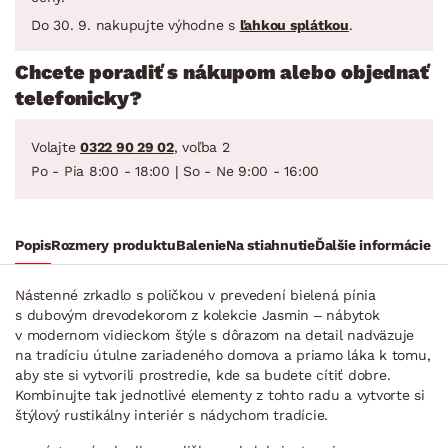
Do 30. 9. nakupujte výhodne s
ľahkou splátkou
.
Chcete poradiť s nákupom alebo objednať
telefonicky?
Volajte
0322 90 29 02
, voľba 2
Po - Pia 8:00 - 18:00 | So - Ne 9:00 - 16:00
Popis
Rozmery produktu
Balenie
Na stiahnutie
Ďalšie informácie
Nástenné zrkadlo s poličkou v prevedení bielená pínia
s dubovým drevodekorom z kolekcie Jasmin – nábytok
v modernom vidieckom štýle s dôrazom na detail nadväzuje
na tradíciu útulne zariadeného domova a priamo láka k tomu,
aby ste si vytvorili prostredie, kde sa budete cítiť dobre.
Kombinujte tak jednotlivé elementy z tohto radu a vytvorte si
štýlový rustikálny interiér s nádychom tradície.