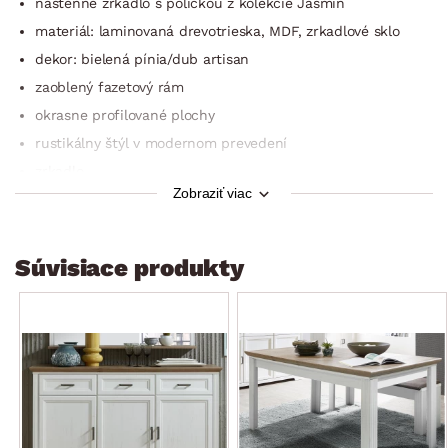
nástenné zrkadlo s poličkou z kolekcie Jasmin
materiál: laminovaná drevotrieska, MDF, zrkadlové sklo
dekor: bielená pínia/dub artisan
zaoblený fazetový rám
okrasne profilované plochy
rustikálny štýl v modernom prevedení
zrkadlo
Zobraziť viac
1× polica (odporúčaná nosnosť do 3 kg)
zadné 3-bodové zavesenie
dodávané v demonte
Súvisiace produkty