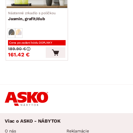
Nástenné zrkadlo s poličkou
Jasmin, grafit/dub
Cena po zadaní kódu DOPLNKY
189.90 €
161.42 €
Viac o ASKO - NÁBYTOK
O nás
Reklamácie