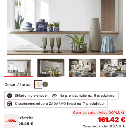
Dekor / farba
Skladom v e-shope
Na prehliadnutie na
5 predajniach
K osobnému odberu ZADARMO ihneď na
7 predajniach
Cena po zadaní kódu DOPLNKY
Ušetríte
161.42 €
-15%
28.48 €
189.90 €
Cena bez kódu: