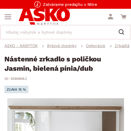
Zatvárame predajňu v Nitre
ASKO - NÁBYTOK
Bytové doplnky
Dekorácie
Zrkadlá
Nástenné zrkadlo s poličkou
Jasmin, bielená pínia/dub
ID: 4594868.3
ZĽAVA 15 %