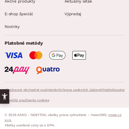
Akčné produkty
Aktuálny leták
E-shop špeciál
Výpredaj
Novinky
Platobné metódy
Všeobecné obchodné podmienky
Ochrana osobných údajov
Whistleblowing
Pravidlá používania cookies
© 2026 ASKO - NÁBYTOK, všetky práva vyhradené. - InveoCMS,
Inveo.cz
s.r.o.
Všetky uvedené ceny sú s DPH.