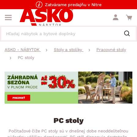
Zatvárame predajňu v Nitre
ASKO - NÁBYTOK
Stoly a stolíky
Pracovné stoly
PC stoly
PC stoly
Počítačové čiže PC stoly sú v dnešnej dobe neoddeliteľnou
súčasťou väčšiny domácností. PC stôl disponuje dostatočne