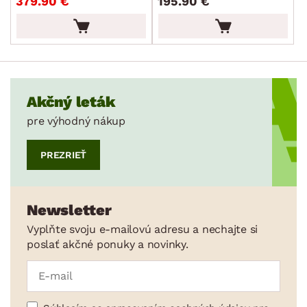
379.90 €
195.90 €
MATERIÁL
min.
cm
max.
cm
FUNKCIE
min.
cm
max.
cm
POVRCHOVÁ ÚPRAVA
min.
cm
max.
cm
Akčný leták
TVAR
pre výhodný nákup
ŠTÝL
PREZRIEŤ
MIESTNOSŤ
Newsletter
SKLADOVOSŤ
Vyplňte svoju e-mailovú adresu a nechajte si
poslať akčné ponuky a novinky.