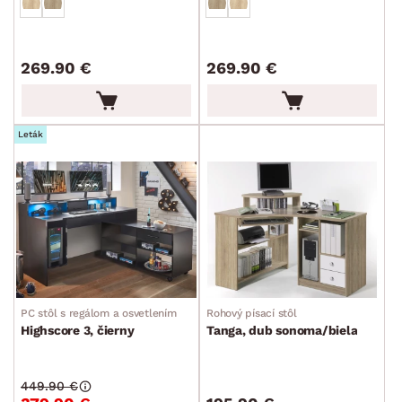
Pracovné stoly
Písacie stoly
269.90 €
269.90 €
Rohové písacie stoly
PC stoly
Leták
Detské stolíky
Kreslá a sedenia
Stoličky a lavice
Postele
Šatníkové skrine
Rošty
Matrace
Komody, skrinky a vitríny
Bytové doplnky
Sedacie súpravy a pohovky
Zostavy a steny
Drobný nábytok
Spotrebiče
FARBA
DEKOR
PC stôl s regálom a osvetlením
Rohový písací stôl
Highscore 3, čierny
Tanga, dub sonoma/biela
ROZMERY
449.90 €