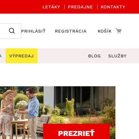
LETÁKY
PREDAJNE
KONTAKTY
PRIHLÁSIŤ
REGISTRÁCIA
KOŠÍK
A
VÝPREDAJ
BLOG
SLUŽBY
 A ORGANIZÁCIA
Záhradné sety
DROBNÉ BYTOVÉ DOPLNKY
úče
Kuchynské príslušenstvo
né stoličky a kreslá
ždniky
Kuchynské doplnky
áhradné lavice
viny
Kúpeľňové doplnky
Záhradné stoly
lečenie
Záhradné doplnky
hradné hojdačky
Zobrazit vše
áhradné lehátka