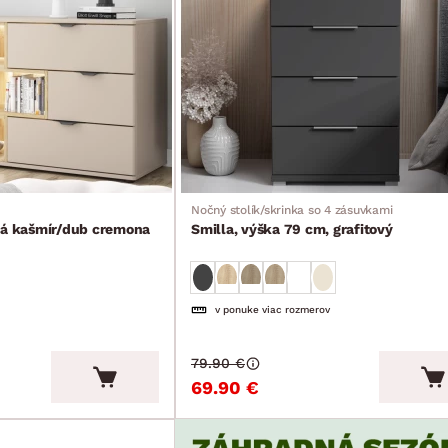
Nočný stolík/skrinka so 4 zásuvkami
vá kašmír/dub cremona
Smilla, výška 79 cm, grafitový
v ponuke viac rozmerov
79.90 €
69.90 €