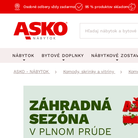
Osobné odbery vždy zadarmo
95 % produktov skladom
NÁBYTOK
BYTOVÉ DOPLNKY
NÁBYTKOVÉ ZOSTA
ASKO - NÁBYTOK
Komody, skrinky a vitríny
Komo
KOBERCE
OSVETLENIE
Obývacie zost
Veľké a stredné koberce
Stolové lampy a lampi
Spálňové zost
Behúne a malé koberce
Stropné osvetlenie
Kancelárske zos
Obývacia izba
Detské koberce
Lustre a závesné svieti
Kuchynské zost
Spálňa
Kúpeľňové predložky
Stojacie lampy
Detské zosta
Pracovňa a kancelária
Zobrazit vše
Zobrazit vše
Predsieňové zos