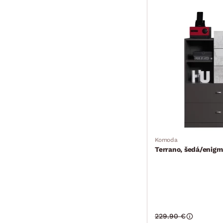
Komoda
Terrano, šedá/enigm
229.90 €