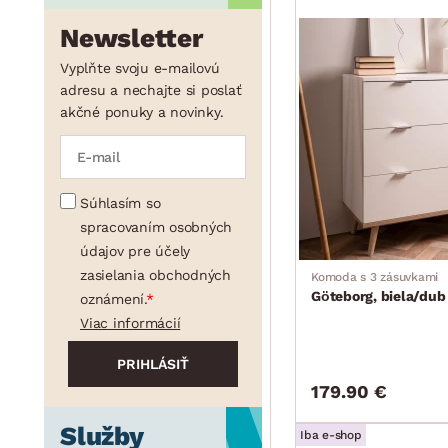
Newsletter
Vyplňte svoju e-mailovú
adresu a nechajte si poslať
akčné ponuky a novinky.
Súhlasím so
spracovaním osobných
údajov pre účely
zasielania obchodných
Komoda s 3 zásuvkami
Göteborg, biela/du
oznámení.
Viac informácií
179.90 €
Služby
Iba e-shop