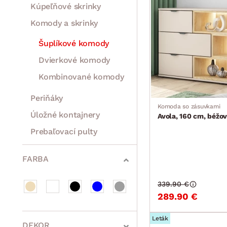
Kúpeľňové skrinky
Komody a skrinky
Šuplíkové komody
Dvierkové komody
Kombinované komody
Periňáky
Komoda so zásuvkami
Úložné kontajnery
Avola, 160 cm, béžo
Prebaľovací pulty
Bytové doplnky
Sedacie súpravy a pohovky
Zostavy a steny
Drobný nábytok
Spotrebiče
FARBA
339.90 €
289.90 €
Leták
DEKOR