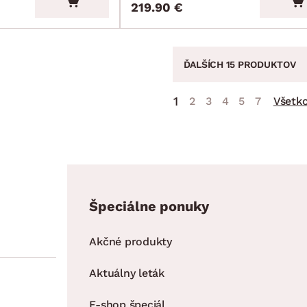
219.90 €
ĎALŠÍCH 15 PRODUKTOV
1
2
3
4
5
7
Všetk
Špeciálne ponuky
Akčné produkty
Aktuálny leták
E-shop špeciál