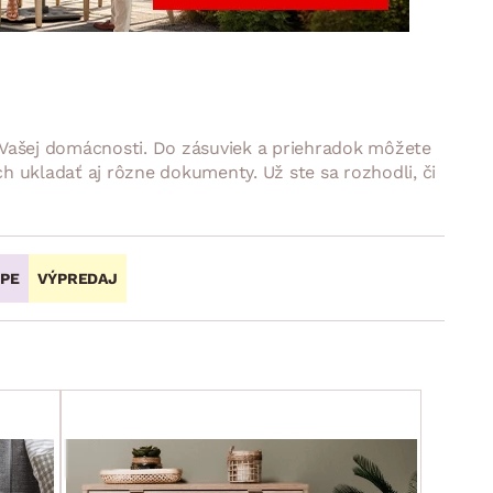
DOPLNKY
VIANOCE
hradné doplnky
ahradné zostavy
Vašej domácnosti. Do zásuviek a priehradok môžete
h ukladať aj rôzne dokumenty. Už ste sa rozhodli, či
OPE
VÝPREDAJ