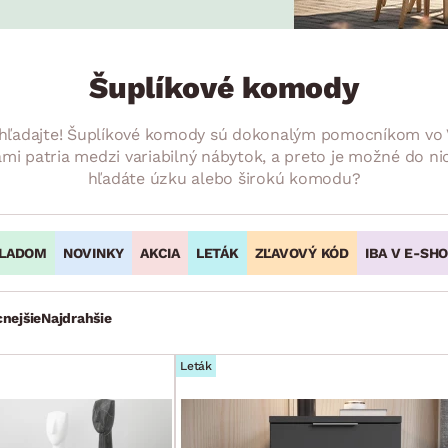
ENIE
DOMÁCE SPOTREBIČE
ZÁHRADNÉ 
avy
Zá
tavy
Z
Šuplíkové komody
avy
 nehľadajte! Šuplíkové komody sú dokonalým pomocníkom vo 
 patria medzi variabilný nábytok, a preto je možné do nic
hľadáte úzku alebo širokú komodu?
LADOM
NOVINKY
AKCIA
LETÁK
ZĽAVOVÝ KÓD
IBA V E-SH
cnejšie
Najdrahšie
Leták