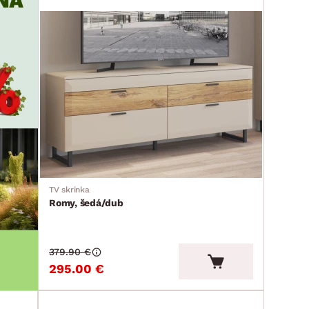
TV skrinka
Romy, šedá/dub
379.90 €
295.00 €