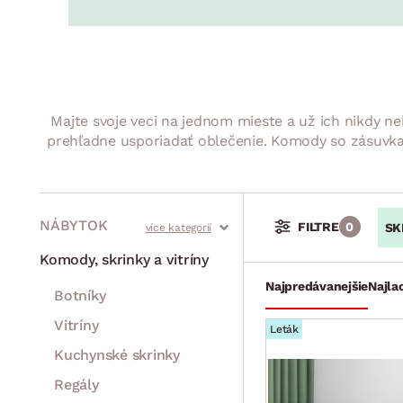
Jedáleň
BYTOVÝ TEXTIL
STOLOVANIE A VAR
Kúpeľňové zost
Detská izba
Prikrývky
Jedálenský servis
Jedálenské zos
Vankúše
Predsieň, šatník a chodba
Príbory
Záhradné zost
Koberce
Hrnce
Kuchyňa
Majte svoje veci na jednom mieste a už ich nikdy
Závesy a žalúzie
Panvice
Kúpeľňa
prehľadne usporiadať oblečenie. Komody so zásuvkami
Zobrazit vše
Zobrazit vše
Záhrada
VEĽKÁ NOC
Domácnosť
NÁBYTOK
FILTRE
0
SK
Stoly a stolíky
Kreslá a sedenia
Stoličky a lavice
Postele
Šatníkové skrine
Rošty
Matrace
Komody, skrinky a vitríny
Najpredávanejšie
Najla
Botníky
Vitríny
Leták
Kuchynské skrinky
Regály