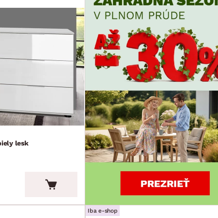
iely lesk
Iba e-shop