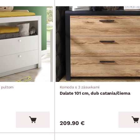
 pultom
Komoda s 3 zásuvkami
Dalate 101 cm, dub catania/čierna
209.90 €