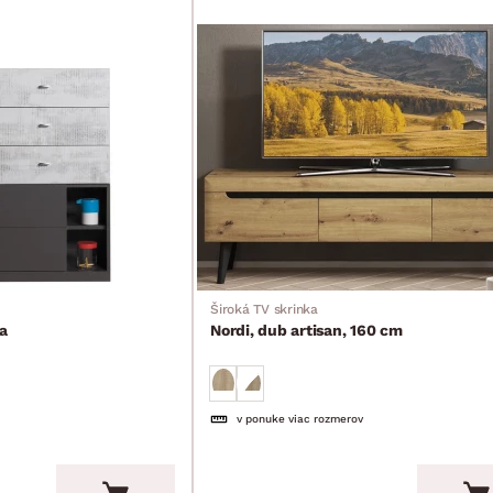
Široká TV skrinka
a
Nordi, dub artisan, 160 cm
v ponuke viac rozmerov