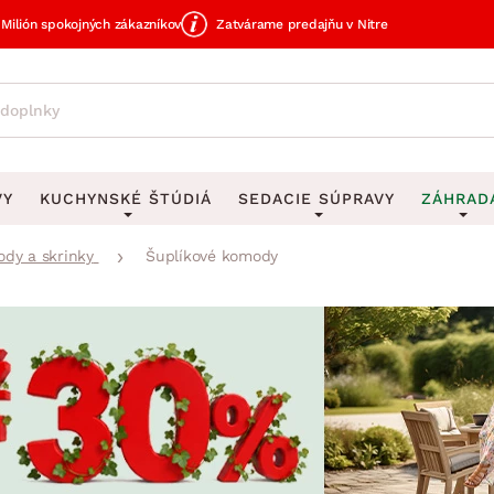
Milión spokojných zákazníkov
Zatvárame predajňu v Nitre
VY
KUCHYNSKÉ ŠTÚDIÁ
SEDACIE SÚPRAVY
ZÁHRAD
dy a skrinky
Šuplíkové komody
avy
DEKORÁCIE
Sedacie súpravy do U
UKLADANIE
čky
Obrazy
Vešiaky na kľ
avy
Rohové sedacie súpravy
Záhrad
Zrkadlá
Stojany na dá
tavy
Sedacie súpravy 3-2-1
Z
dlá
Hodiny
Stojany na no
avy
Sedacie súpravy na mieru
Vázy
Stojany na ob
vy
Zá
Zobrazit vše
Zobrazit vše
tavy
Z