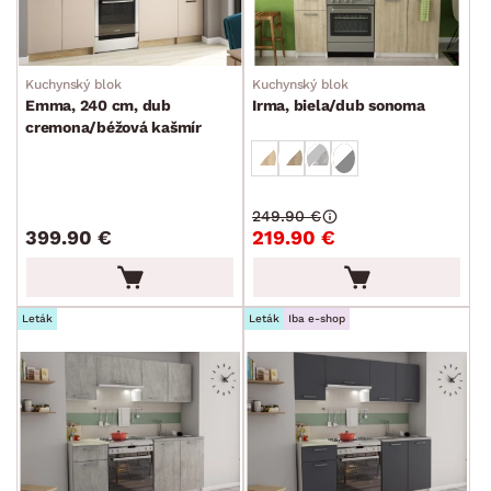
Výpredaj kuchýň
Kúpeľňové sety
Kuchynský blok
Kuchynský blok
Emma, 240 cm, dub
Irma, biela/dub sonoma
Spálňové sety
cremona/béžová kašmír
Jedálenské sety
Predsieňové sety
Detské sety
249.90 €
399.90 €
219.90 €
Drobný nábytok
Spotrebiče
FARBA
Leták
Leták
Iba e-shop
DEKOR
ROZMERY