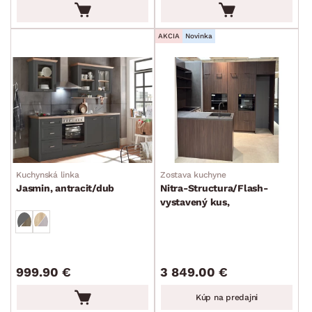
AKCIA
Novinka
Kuchynská linka
Zostava kuchyne
Jasmin, antracit/dub
Nitra-Structura/Flash-
vystavený kus,
orech/biela/sivá
999.90 €
3 849.00 €
Kúp na predajni