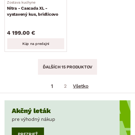
Zostava kuchyne
Nitra - Cascada XL -
vystavený kus, bridlicovo
šedá / modrá fjord
4 199.00 €
Kúp na predajni
ĎALŠÍCH 15 PRODUKTOV
1
2
Všetko
Akčný leták
pre výhodný nákup
PREZRIEŤ