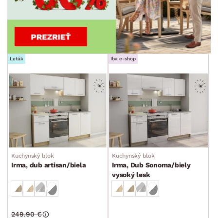
Leták
Iba e-shop
Kuchynský blok
Kuchynský blok
Irma, dub artisan/biela
Irma, Dub Sonoma/biely
vysoký lesk
249.90 €