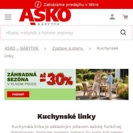
Zatvárame predajňu v Nitre
ASKO - NÁBYTOK
Zostavy a steny
Kuchynské
linky
Kuchynské linky
Kuchynská linka je základným pilierom každej funkčnej
domácnosti. Správne zvolená zostava by mala byť nielen