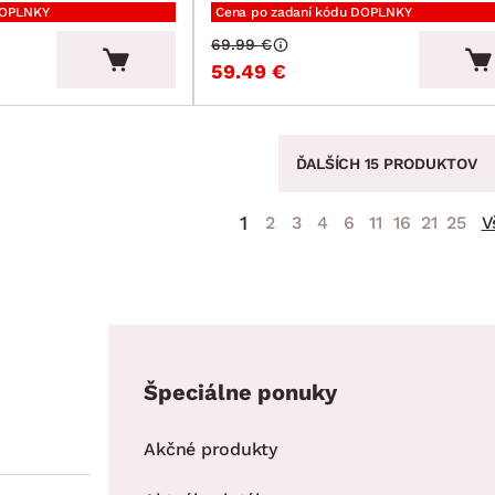
DOPLNKY
Cena po zadaní kódu DOPLNKY
69.99 €
59.49 €
ĎALŠÍCH 15 PRODUKTOV
1
2
3
4
6
11
16
21
25
V
Špeciálne ponuky
Akčné produkty