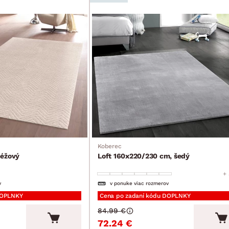
Koberec
béžový
Loft 160x220/230 cm, šedý
+ 
v
v ponuke viac rozmerov
DOPLNKY
Cena po zadaní kódu DOPLNKY
84.99 €
72.24 €