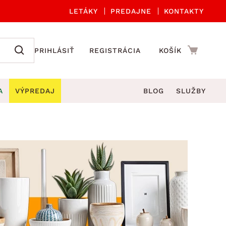
LETÁKY
PREDAJNE
KONTAKTY
PRIHLÁSIŤ
REGISTRÁCIA
KOŠÍK
A
VÝPREDAJ
BLOG
SLUŽBY
 A ORGANIZÁCIA
Záhradné sety
DROBNÉ BYTOVÉ DOPLNKY
úče
Kuchynské príslušenstvo
né stoličky a kreslá
ždniky
Kuchynské doplnky
áhradné lavice
viny
Kúpeľňové doplnky
Záhradné stoly
lečenie
Záhradné doplnky
hradné hojdačky
Zobrazit vše
áhradné lehátka