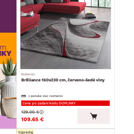
Koberec
Brilliance 160x230 cm, červeno-šedé vlny
v ponuke viac rozmerov
Cena po zadaní kódu DOPLNKY
129.00 €
109.65 €
Výpredaj