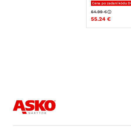
Cena po zadaní kódu 
64.99 €
55.24 €