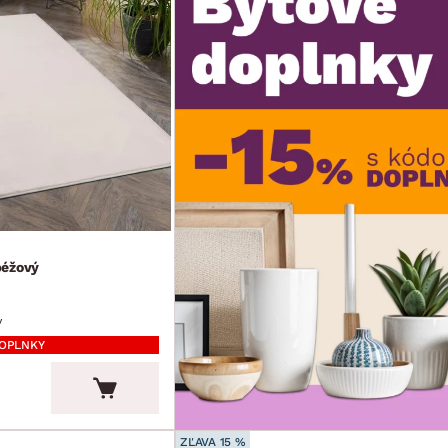
béžový
v
DOPLNKY
ZĽAVA 15 %