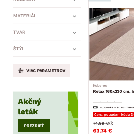
MATERIÁL
min.
cm
max.
cm
TVAR
ŠTÝL
min.
cm
max.
cm
VIAC PARAMETROV
min.
cm
max.
cm
Koberec
Relax 160x230 cm, 
Akčný
v ponuke viac rozmero
leták
Cena po zadaní kódu 
74.99 €
PREZRIEŤ
63.74 €