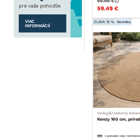
69.99 €
pre vaše pohodlie
59.49 €
VIAC
ZĽAVA 15 %
Novinka
INFORMÁCIÍ
Vonkajší/vnútorný kober
Kenzy 160 cm, príro
v ponuke viac rozmero