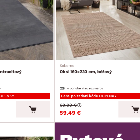
Koberec
ntracitový
Oksi 160x230 cm, béžový
v
v ponuke viac rozmerov
DOPLNKY
Cena po zadaní kódu DOPLNKY
69.99 €
59.49 €