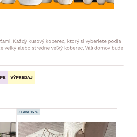
DOPLNKY
VIANOCE
hradné doplnky
ahradné zostavy
ťami. Každý kusový koberec, ktorý si vyberiete podľa
te veľký alebo stredne veľký koberec, Váš domov bude
OPE
VÝPREDAJ
ZĽAVA 15 %