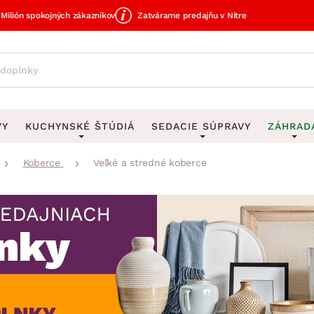
Milión spokojných zákazníkov
Zatvárame predajňu v Nitre
VY
KUCHYNSKÉ ŠTÚDIÁ
SEDACIE SÚPRAVY
ZÁHRAD
Koberce
Veľké a stredné koberce
avy
DEKORÁCIE
Sedacie súpravy do U
UKLADANIE
čky
Obrazy
Vešiaky na kľ
avy
Rohové sedacie súpravy
Záhrad
Zrkadlá
Stojany na dá
tavy
Sedacie súpravy 3-2-1
Z
dlá
Hodiny
Stojany na no
avy
Sedacie súpravy na mieru
Vázy
Stojany na ob
vy
Zá
Zobrazit vše
Zobrazit vše
tavy
Z