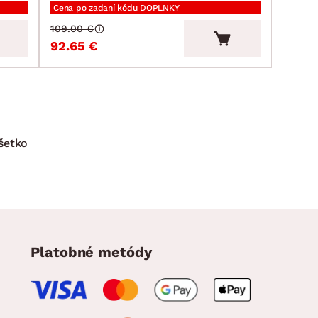
Cena po zadaní kódu DOPLNKY
109.00 €
92.65 €
šetko
Platobné metódy