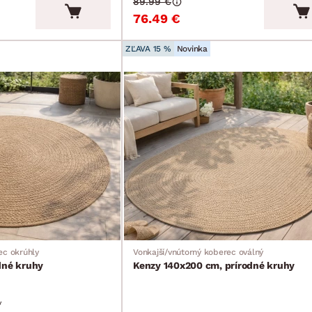
89.99 €
76.49 €
ZĽAVA 15 %
Novinka
ec okrúhly
Vonkajší/vnútorný koberec oválný
dné kruhy
Kenzy 140x200 cm, prírodné kruhy
v