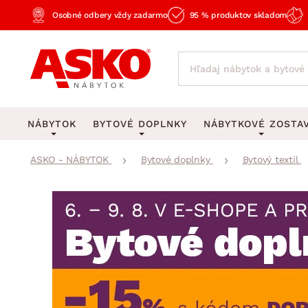
Osobné odbery vždy zadarmo
95 % produktov skladom
NÁBYTOK
BYTOVÉ DOPLNKY
NÁBYTKOVÉ ZOSTA
ASKO - NÁBYTOK
Bytové doplnky
Bytový textil
KOBERCE
OSVETLENIE
Obývacie zost
Veľké a stredné koberce
Stolové lampy a lampi
Spálňové zost
Behúne a malé koberce
Stropné osvetlenie
Kancelárske zos
Obývacia izba
Detské koberce
Lustre a závesné svieti
Kuchynské zost
Spálňa
Kúpeľňové predložky
Stojacie lampy
Detské zosta
Pracovňa a kancelária
Zobrazit vše
Zobrazit vše
Predsieňové zos