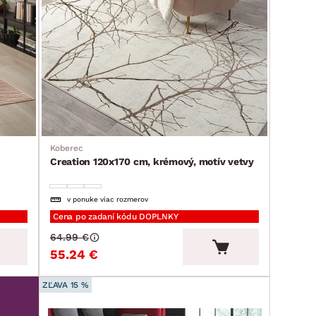
Koberec
Creation 120x170 cm, krémový, motív vetvy
v ponuke viac rozmerov
Cena po zadaní kódu DOPLNKY
64.99 €
55.24 €
ZĽAVA 15 %