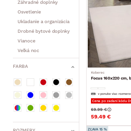
Záhradné doplnky
Osvetlenie
Ukladanie a organizácia
Drobné bytové doplnky
Vianoce
Veľká noc
Sedacie súpravy a pohovky
Zostavy a steny
Drobný nábytok
Spotrebiče
FARBA
Koberec
Focus 160x220 cm, 
v ponuke viac rozmero
Cena po zadaní kódu 
69.99 €
59.49 €
ZĽAVA 15 %
ROZMERY