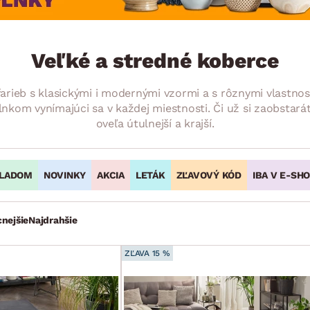
ENIE
DOMÁCE SPOTREBIČE
ZÁHRADNÉ 
avy
Zá
tavy
Z
Veľké a stredné koberce
avy
arieb s klasickými i modernými vzormi a s rôznymi vlastnos
nkom vynímajúci sa v každej miestnosti. Či už si zaobstará
oveľa útulnejší a krajší.
LADOM
NOVINKY
AKCIA
LETÁK
ZĽAVOVÝ KÓD
IBA V E-SH
cnejšie
Najdrahšie
ZĽAVA 15 %