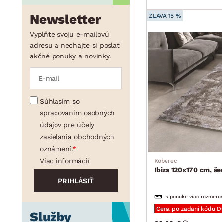
Newsletter
ZĽAVA 15 %
Vyplňte svoju e-mailovú
adresu a nechajte si poslať
akčné ponuky a novinky.
Súhlasím so
spracovaním osobných
údajov pre účely
zasielania obchodných
oznámení.
Viac informácií
Koberec
Ibiza 120x170 cm, 
v ponuke viac rozmero
Cena po zadaní kódu 
Služby