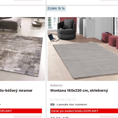
ZĽAVA 15 %
Koberec
šedo-béžový mramor
Montana 160x230 cm, strieborný
v
v ponuke viac rozmerov
DOPLNKY
Cena po zadaní kódu DOPLNKY