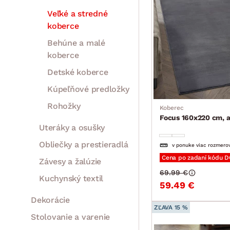
Veľké a stredné
koberce
Behúne a malé
koberce
Detské koberce
Kúpeľňové predložky
Rohožky
Koberec
Focus 160x220 cm, a
Uteráky a osušky
Obliečky a prestieradlá
v ponuke viac rozmero
Cena po zadaní kódu 
Závesy a žalúzie
69.99 €
Kuchynský textil
59.49 €
Dekorácie
ZĽAVA 15 %
Stolovanie a varenie