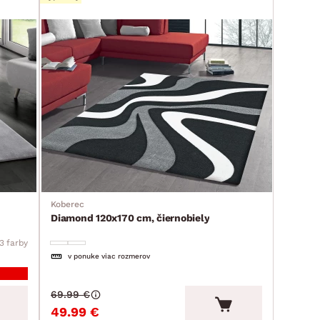
Koberec
Diamond 120x170 cm, čiernobiely
3 farby
v ponuke viac rozmerov
69.99 €
49.99 €