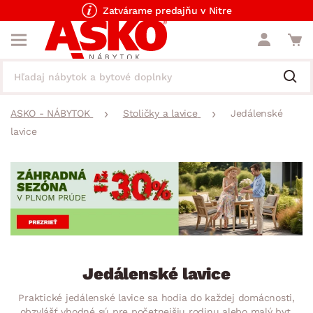
Zatvárame predajňu v Nitre
ASKO - NÁBYTOK
Stoličky a lavice
Jedálenské
lavice
Jedálenské lavice
Praktické jedálenské lavice sa hodia do každej domácnosti,
obzvlášť vhodné sú pre početnejšiu rodinu alebo malý byt.