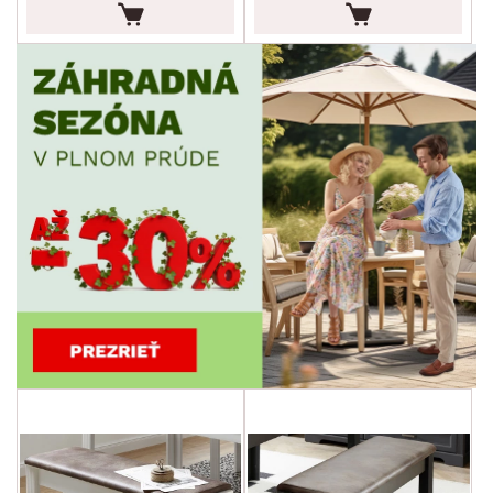
ZNAČKA
min.
cm
max.
cm
SKLADOVOSŤ