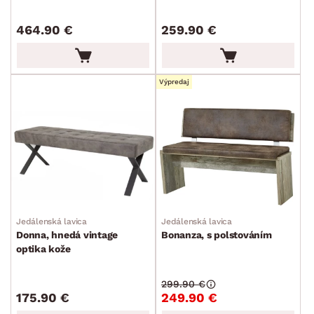
464.90 €
259.90 €
Výpredaj
DEKOR
ROZMERY
MATERIÁL
min.
cm
max.
cm
POVRCHOVÁ ÚPRAVA
min.
cm
max.
cm
Jedálenská lavica
Jedálenská lavica
Donna, hnedá vintage
Bonanza, s polstováním
ŠTÝL
optika kože
min.
cm
max.
cm
MIESTNOSŤ
299.90 €
min.
cm
max.
cm
175.90 €
249.90 €