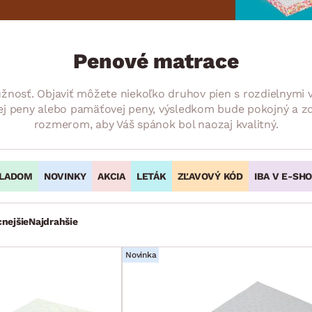
ENIE
DOMÁCE SPOTREBIČE
ZÁHRADNÉ 
avy
Zá
tavy
Z
Penové matrace
avy
nosť. Objaviť môžete niekoľko druhov pien s rozdielnymi v
ej peny alebo pamäťovej peny, výsledkom bude pokojný a zdr
rozmerom, aby Váš spánok bol naozaj kvalitný.
LADOM
NOVINKY
AKCIA
LETÁK
ZĽAVOVÝ KÓD
IBA V E-SH
cnejšie
Najdrahšie
Novinka