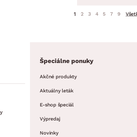
1
2
3
4
5
7
9
Všet
Špeciálne ponuky
Akčné produkty
Aktuálny leták
E-shop špeciál
y
Výpredaj
Novinky