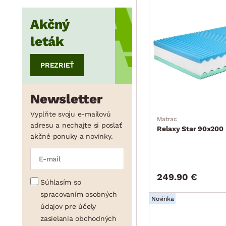
min.
cm
max.
cm
Akčný
leták
min.
cm
max.
cm
PREZRIEŤ
Newsletter
Vyplňte svoju e-mailovú
Matrac
adresu a nechajte si poslať
Relaxy Star 90x200
akčné ponuky a novinky.
249.90 €
Súhlasím so
spracovaním osobných
Novinka
údajov pre účely
zasielania obchodných