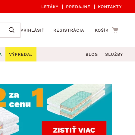
LETÁKY
PREDAJNE
KONTAKTY
PRIHLÁSIŤ
REGISTRÁCIA
KOŠÍK
A
VÝPREDAJ
BLOG
SLUŽBY
 A ORGANIZÁCIA
Záhradné sety
DROBNÉ BYTOVÉ DOPLNKY
úče
Kuchynské príslušenstvo
né stoličky a kreslá
ždniky
Kuchynské doplnky
áhradné lavice
viny
Kúpeľňové doplnky
Záhradné stoly
lečenie
Záhradné doplnky
hradné hojdačky
Zobrazit vše
áhradné lehátka