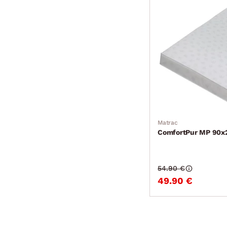
Matrac
ComfortPur MP 90x
54.90 €
49.90 €