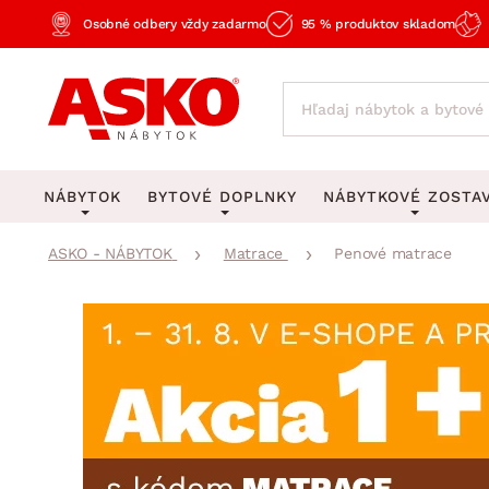
Osobné odbery vždy zadarmo
95 % produktov skladom
NÁBYTOK
BYTOVÉ DOPLNKY
NÁBYTKOVÉ ZOSTA
ASKO - NÁBYTOK
Matrace
Penové matrace
KOBERCE
OSVETLENIE
Obývacie zost
Veľké a stredné koberce
Stolové lampy a lampi
Spálňové zost
Behúne a malé koberce
Stropné osvetlenie
Kancelárske zos
Obývacia izba
Detské koberce
Lustre a závesné svieti
Kuchynské zost
Spálňa
Kúpeľňové predložky
Stojacie lampy
Detské zosta
Pracovňa a kancelária
Zobrazit vše
Zobrazit vše
Predsieňové zos