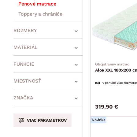
Penové matrace
Toppery a chrániče
Komody, skrinky a vitríny
Bytové doplnky
Sedacie súpravy a pohovky
Zostavy a steny
Drobný nábytok
Spotrebiče
ROZMERY
MATERIÁL
min.
cm
max.
cm
FUNKCIE
Obojstranný matrac
Aloe XXL 180x200 c
MIESTNOSŤ
v ponuke viac rozmero
min.
cm
max.
cm
ZNAČKA
319.90 €
min.
cm
max.
cm
VIAC PARAMETROV
Novinka