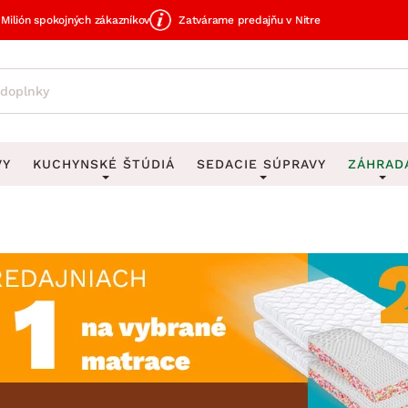
Milión spokojných zákazníkov
Zatvárame predajňu v Nitre
VY
KUCHYNSKÉ ŠTÚDIÁ
SEDACIE SÚPRAVY
ZÁHRAD
avy
DEKORÁCIE
Sedacie súpravy do U
UKLADANIE
čky
Obrazy
Vešiaky na kľ
avy
Rohové sedacie súpravy
Záhrad
Zrkadlá
Stojany na dá
tavy
Sedacie súpravy 3-2-1
Z
dlá
Hodiny
Stojany na no
avy
Sedacie súpravy na mieru
Vázy
Stojany na ob
vy
Zá
Zobrazit vše
Zobrazit vše
tavy
Z