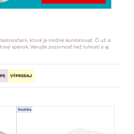
DOPLNKY
VIANOCE
hradné doplnky
ahradné zostavy
lastnosťami, ktoré je možné kombinovať. Či už si
avý spánok. Venujte pozornosť tiež tuhosti a aj
OPE
VÝPREDAJ
Novinka