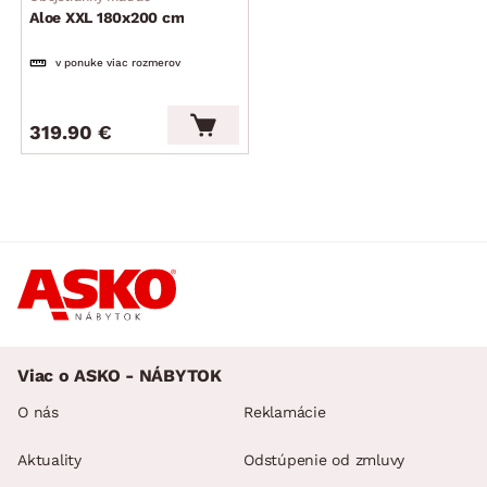
mechanický test: 40.000 cyklov
Aloe XXL 180x200 cm
český výrobok
v ponuke viac rozmerov
319.90 €
Viac o ASKO - NÁBYTOK
O nás
Reklamácie
Aktuality
Odstúpenie od zmluvy