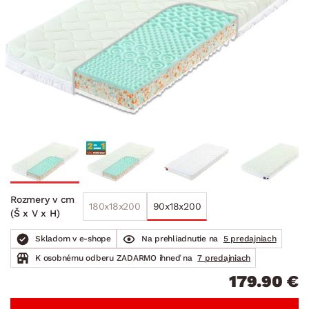
Rozmery v cm
180x18x200
90x18x200
(Š x V x H)
Skladom v e-shope
Na prehliadnutie na
5 predajniach
K osobnému odberu ZADARMO ihneď na
7 predajniach
179.90 €