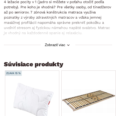
4 ležacie pocity v 1 (jadro si môžete v poťahu otočiť podľa
potreby). Pre koho je vhodná? Pre všetky osoby, od tínedžerov
až po seniorov. 7 zónová konštrukcia matraca využíva
poznatky z výroby zdravotných matracov a vďaka jemnej
masážnej profilácii napomáha správne prekrviť pokožku a
uvoľniť stresom aj fyzickou námahou napäté svalstvo. Matrac
je vhodný na každodenné spanie aj relaxáciu.
sendvičový matrac
Zobraziť viac
plocha 90×200 cm
výška matraca v poťahu: cca 18 cm
Súvisiace produkty
odporúčaná nosnosť: do 135 kg
obojstranná: strana Soft/strana Hard – rozdielna
ZĽAVA 15 %
tuhosť strán
strana Soft: stredne tuhá pena Flexifoam® – pružná a
vzdušná, 7-zónová profilácia – jemná masážna profilácia
napomáha správne prekrviť pokožku a uvoľniť stresom aj
fyzickou námahou napäté svalstvo. stupeň tuhosti: 3,5
(stupnica tuhosti: 1 mäkká – 5 tuhá)
strana Hard: tuhšia pena Flexifoam® – pružná a vzdušná,