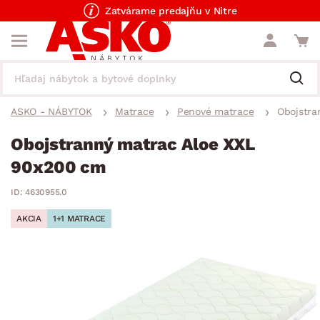
Zatvárame predajňu v Nitre
ASKO - NÁBYTOK
Matrace
Penové matrace
Obojstra
Obojstranný matrac Aloe XXL
90x200 cm
ID: 4630955.0
AKCIA
1+1 MATRACE