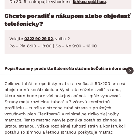
Do 30. 9. nakupujte výhodne s
ľahkou splátkou
.
Chcete poradiť s nákupom alebo objednať
telefonicky?
Volajte
0322 90 29 02
, voľba 2
Po - Pia 8:00 - 18:00 | So - Ne 9:00 - 16:00
Popis
Rozmery produktu
Balenie
Na stiahnutie
Ďalšie informácie
Ra
Celkovo tuhší ortopedický matrac o veľkosti 90×200 cm má
obojstrannú konštrukciu a Vy si tak môžete zvoliť stranu,
ktorá Vám bude pre váš pokojný spánok lepšie vyhovovať.
Strany majú rozdielnu tuhosť a 7-zónovú komfortnú
profiláciu – tuhšia a stredne tuhá strana z pružných
vzdušných pien Flexifoam® = minimálne riziko zlej voľby
matraca. Tento matrac navyše ponúka poťah so zimnou a
letnou stranou. Vďaka rozdielnej tuhosti strán a konštrukcii
poťahu so zimnou a letnou stranou poskytuje matrac