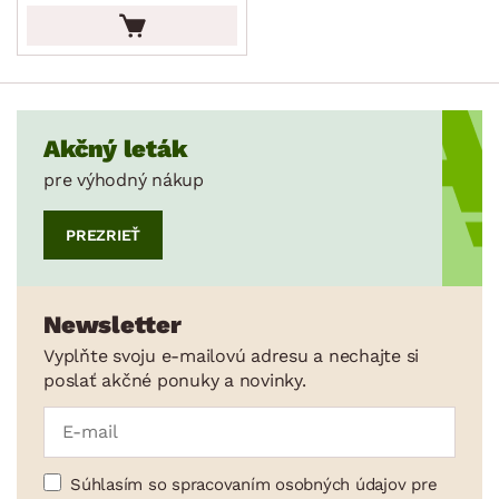
MATERIÁL
min.
cm
max.
cm
ŠTÝL
min.
cm
max.
cm
MIESTNOSŤ
Akčný leták
min.
cm
max.
cm
pre výhodný nákup
SKLADOVOSŤ
PREZRIEŤ
Newsletter
Vyplňte svoju e-mailovú adresu a nechajte si
poslať akčné ponuky a novinky.
Súhlasím so spracovaním osobných údajov pre