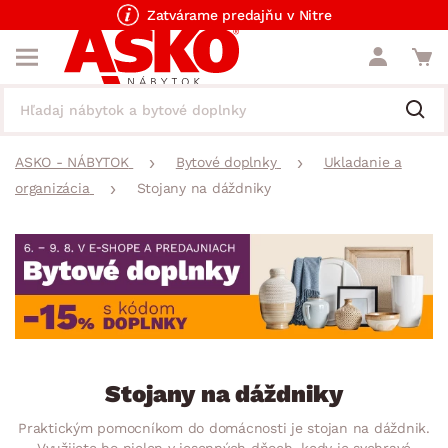
Zatvárame predajňu v Nitre
ASKO - NÁBYTOK
Bytové doplnky
Ukladanie a
organizácia
Stojany na dáždniky
Stojany na dáždniky
Praktickým pomocníkom do domácnosti je stojan na dáždnik.
Využijete ho nielen v jesenných dňoch, kedy je sychravé