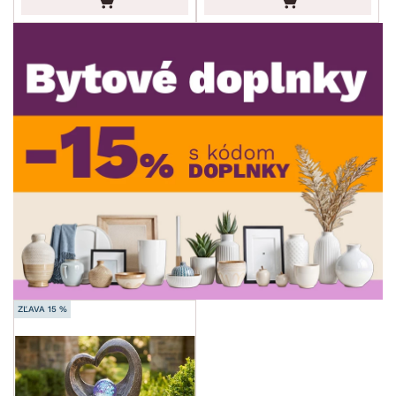
ROZMERY
MATERIÁL
min.
cm
max.
cm
FUNKCIE
min.
cm
max.
cm
MIESTNOSŤ
min.
cm
max.
cm
SKLADOVOSŤ
ZĽAVA 15 %