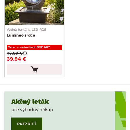
Vodná fontána LED RGB
Lumineo srdce
Cena po zadaní kódu DOPLNKY
46.99 €
39.94 €
Akčný leták
pre výhodný nákup
PREZRIEŤ