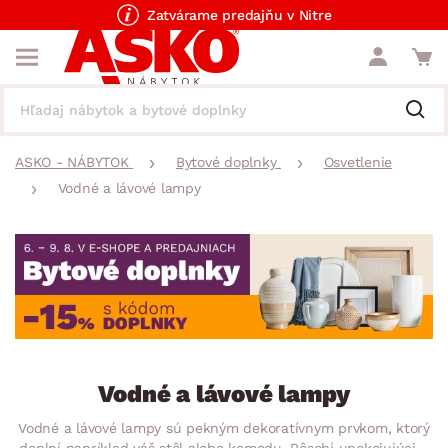
Zatvárame predajňu v Nitre
ASKO - NÁBYTOK
Bytové doplnky
Osvetlenie
Vodné a lávové lampy
Vodné a lávové lampy
Vodné a lávové lampy sú pekným dekoratívnym prvkom, ktorý
doplní napríklad váš stôl alebo komodu. Pôsobí upokojujúcim