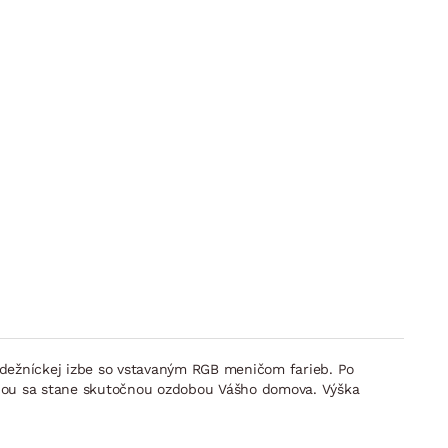
ládežníckej izbe so vstavaným RGB meničom farieb. Po
adňou sa stane skutočnou ozdobou Vášho domova. Výška