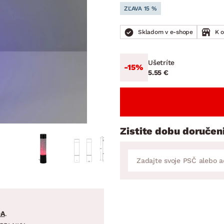
ENIE
DOMÁCE SPOTREBIČE
ZÁHRADNÉ 
ZĽAVA 15 %
avy
Zá
tavy
Z
Skladom v e-shope
K 
avy
Ušetríte
-15%
5.55 €
Zistite dobu doručen
DA
.