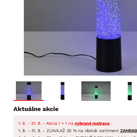
Jedáleň
BYTOVÝ TEXTIL
STOLOVANIE A VAR
Kúpeľňové zost
Detská izba
Prikrývky
Jedálenský servis
Jedálenské zos
Vankúše
Predsieň, šatník a chodba
Príbory
Záhradné zost
Koberce
Hrnce
Kuchyňa
Závesy a žalúzie
Panvice
Kúpeľňa
Zobrazit vše
Zobrazit vše
Záhrada
VEĽKÁ NOC
Domácnosť
Aktuálne akcie
1. 8. - 31. 8. - Akcia 1 + 1 na
vybrané matrace
.
1. 8. - 31. 8. - ZĽAVA AŽ 30 % na všetok sortiment
ZAHRA