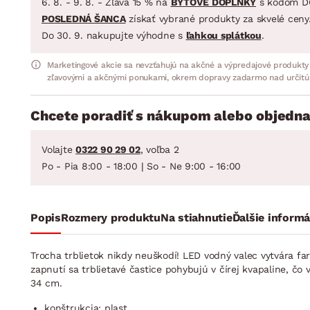
6. 8. - 9. 8. - Zľava 15 % na
BYTOVÉ DOPLNKY
s kódom D
POSLEDNÁ ŠANCA
získať vybrané produkty za skvelé ceny
Do 30. 9. nakupujte výhodne s
ľahkou splátkou
.
Marketingové akcie sa nevzťahujú na akčné a výpredajové produkty
zľavovými a akčnými ponukami, okrem dopravy zadarmo nad určitú
Chcete poradiť s nákupom alebo objedna
Volajte
0322 90 29 02
, voľba 2
Po - Pia 8:00 - 18:00 | So - Ne 9:00 - 16:00
Popis
Rozmery produktu
Na stiahnutie
Ďalšie informá
Trocha trblietok nikdy neuškodí! LED vodný valec vytvára f
zapnutí sa trblietavé častice pohybujú v čírej kvapaline, 
34 cm.
konštrukcia: plast