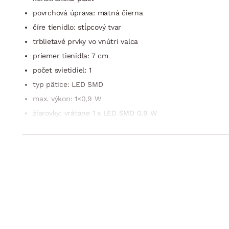
povrchová úprava: matná čierna
číre tienidlo: stĺpcový tvar
trblietavé prvky vo vnútri valca
priemer tienidla: 7 cm
počet svietidiel: 1
typ pätice: LED SMD
max. výkon: 1×0,9 W
žiarovky: vrátane 1 x LED SMD 0,9 W
farba svetla: RGB – červená/zelená/mo­drá
energeticky úsporné
trieda energ. účinnosti: A-A++
stupeň krytia IP: IP20
trieda ochrany: 1
prívodový kábel
druh osvetlenia: stolný
štýl: štýlové, moderné