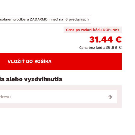
DOPLNKY
VIANOCE
hradné doplnky
ahradné zostavy
osobnému odberu ZADARMO ihneď na
6 predajniach
Cena po zadaní kódu DOPLNKY
31.44 €
36.99 €
Cena bez kódu:
VLOŽIŤ DO KOŠÍKA
ia alebo vyzdvihnutia