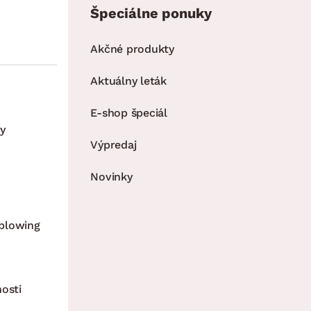
Špeciálne ponuky
Akčné produkty
Aktuálny leták
E-shop špeciál
y
Výpredaj
Novinky
blowing
nosti