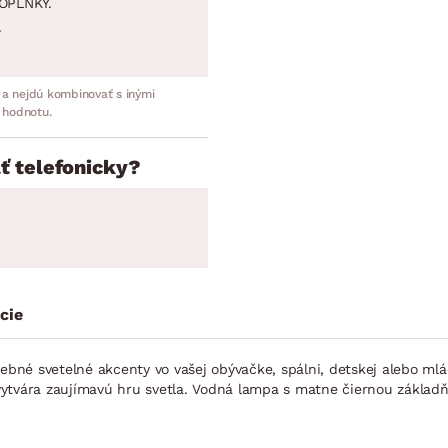
OPLNKY.
.
 a nejdú kombinovať s inými
 hodnotu.
ť telefonicky?
cie
arebné svetelné akcenty vo vašej obývačke, spálni, detskej alebo m
čo vytvára zaujímavú hru svetla. Vodná lampa s matne čiernou zákl