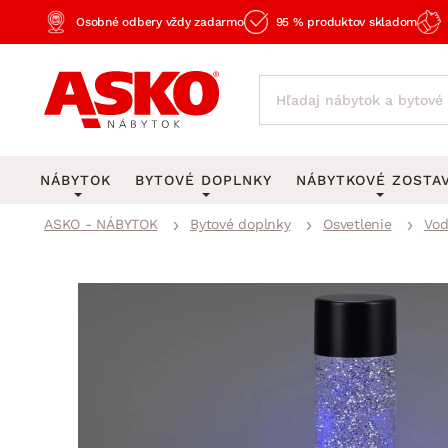
Osobné odbery vždy zadarmo
95 % produktov skladom
NÁBYTOK
BYTOVÉ DOPLNKY
NÁBYTKOVÉ ZOSTA
ASKO - NÁBYTOK
Bytové doplnky
Osvetlenie
Vod
KOBERCE
OSVETLENIE
Obývacie zost
Veľké a stredné koberce
Stolové lampy a lampi
Spálňové zost
Behúne a malé koberce
Stropné osvetlenie
Kancelárske zos
Obývacia izba
Detské koberce
Lustre a závesné svieti
Kuchynské zost
Spálňa
Kúpeľňové predložky
Stojacie lampy
Detské zosta
Pracovňa a kancelária
Zobrazit vše
Zobrazit vše
Predsieňové zos