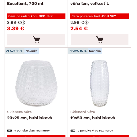
Excellent, 700 ml
vôňa ľan, veľkosť L
Cena po zadaní kódu DOPLNKY
Cena po zadaní kódu DOPLNKY
3.99 €
2.99 €
3.39 €
2.54 €
ZĽAVA 15 %
Novinka
ZĽAVA 15 %
Novinka
Sklenená váza
Sklenená váza
20x25 cm, bublinková
19x50 cm, bublinková
v ponuke viac rozmerov
v ponuke viac rozmerov