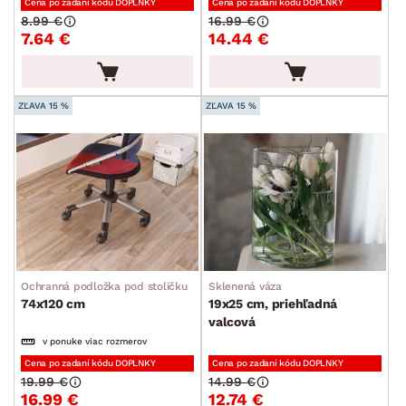
Cena po zadaní kódu DOPLNKY
Cena po zadaní kódu DOPLNKY
8.99 €
16.99 €
7.64 €
14.44 €
ZĽAVA 15 %
ZĽAVA 15 %
Ochranná podložka pod stoličku
Sklenená váza
74x120 cm
19x25 cm, priehľadná
valcová
v ponuke viac rozmerov
Cena po zadaní kódu DOPLNKY
Cena po zadaní kódu DOPLNKY
19.99 €
14.99 €
16.99 €
12.74 €