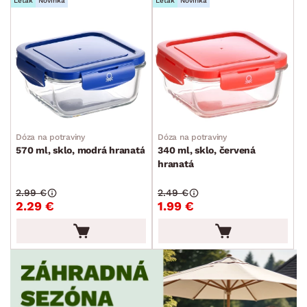
Leták
Novinka
Leták
Novinka
SKLADOVOSŤ
Dóza na potraviny
Dóza na potraviny
570 ml, sklo, modrá hranatá
340 ml, sklo, červená
hranatá
2.99 €
2.49 €
2.29 €
1.99 €