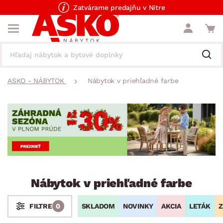
Zatvárame predajňu v Nitre
ASKO - NÁBYTOK
Nábytok v priehľadné farbe
Nábytok v priehľadné farbe
SKLADOM
NOVINKY
AKCIA
LETÁK
Z
FILTRE
0