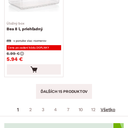
Úložný box
Bea 8 l, priehľadný
v ponuke viac rozmerov
Cena po zadaní kódu DOPLNKY
6.99 €
5.94 €
ĎALŠÍCH 15 PRODUKTOV
1
2
3
4
7
10
12
Všetko