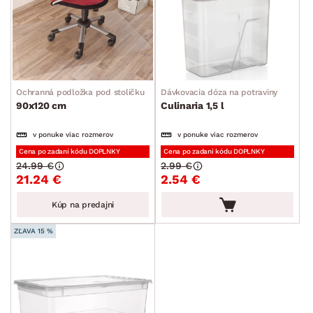
Ochranná podložka pod stoličku
Dávkovacia dóza na potraviny
90x120 cm
Culinaria 1,5 l
v ponuke viac rozmerov
v ponuke viac rozmerov
Cena po zadaní kódu DOPLNKY
Cena po zadaní kódu DOPLNKY
24.99 €
2.99 €
21.24 €
2.54 €
Kúp na predajni
ZĽAVA 15 %