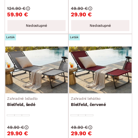
124.90 €
49.90 €
59.90 €
29.90 €
ROZMERY
Nedostupné
Nedostupné
MATERIÁL
Leták
Leták
min.
cm
max.
cm
FUNKCIE
min.
cm
max.
cm
POVRCHOVÁ ÚPRAVA
min.
cm
max.
cm
ŠTÝL
Zahradné ležadlo
Zahradní lehátko
MIESTNOSŤ
Bielfeld, šedé
Bielfeld, červené
SKLADOVOSŤ
49.90 €
49.90 €
29.90 €
29.90 €