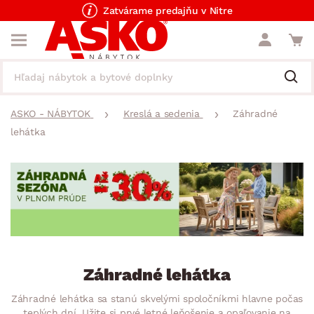
Zatvárame predajňu v Nitre
ASKO - NÁBYTOK
Kreslá a sedenia
Záhradné
lehátka
Záhradné lehátka
Záhradné lehátka sa stanú skvelými spoločníkmi hlavne počas
teplých dní. Užite si prvé letné leňošenie a opaľovanie na