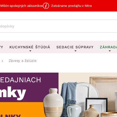
Milión spokojných zákazníkov
Zatvárame predajňu v Nitre
VY
KUCHYNSKÉ ŠTÚDIÁ
SEDACIE SÚPRAVY
ZÁHRAD
Závesy a žalúzie
avy
DEKORÁCIE
Sedacie súpravy do U
UKLADANIE
čky
Obrazy
Vešiaky na kľ
avy
Rohové sedacie súpravy
Záhrad
Zrkadlá
Stojany na dá
tavy
Sedacie súpravy 3-2-1
Z
dlá
Hodiny
Stojany na no
avy
Sedacie súpravy na mieru
Vázy
Stojany na ob
vy
Zá
Zobrazit vše
Zobrazit vše
tavy
Z