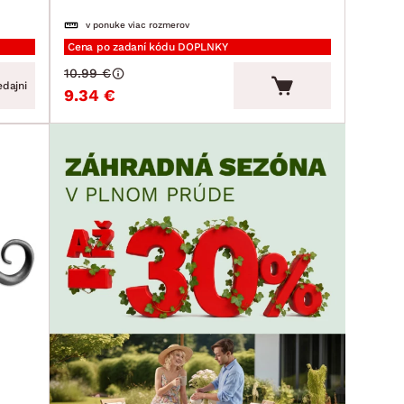
v ponuke viac rozmerov
Cena po zadaní kódu DOPLNKY
10.99 €
dajni
9.34 €