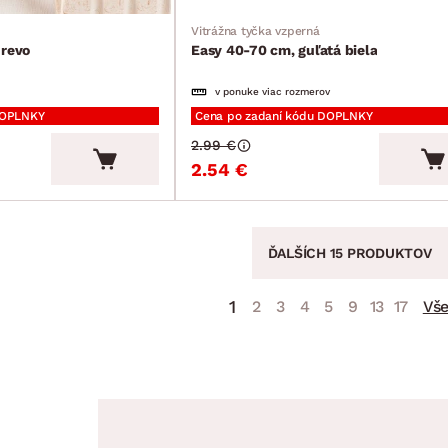
Vitrážna tyčka vzperná
drevo
Easy 40-70 cm, guľatá biela
v ponuke viac rozmerov
DOPLNKY
Cena po zadaní kódu DOPLNKY
2.99 €
2.54 €
ĎALŠÍCH 15 PRODUKTOV
1
2
3
4
5
9
13
17
Vš