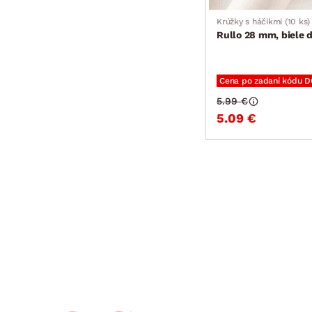
Krúžky s háčikmi (10 ks)
Rullo 28 mm, biele 
Cena po zadaní kódu 
5.99 €
5.09 €