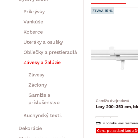
Prikrývky
ZĽAVA 15 %
Vankúše
Koberce
Uteráky a osušky
Obliečky a prestieradlá
Závesy a žalúzie
Závesy
Záclony
Garniže a
Garniža dvojradová
príslušenstvo
Lory 200-350 cm, bie
Kuchynský textil
v ponuke viac rozmero
Dekorácie
Cena po zadaní kódu 