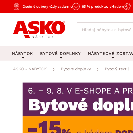
Osobné odbery vždy zadarmo
95 % produktov skladom
NÁBYTOK
BYTOVÉ DOPLNKY
NÁBYTKOVÉ ZOSTA
ASKO - NÁBYTOK
Bytové doplnky
Bytový textil
KOBERCE
OSVETLENIE
Obývacie zost
Veľké a stredné koberce
Stolové lampy a lampi
Spálňové zost
Behúne a malé koberce
Stropné osvetlenie
Kancelárske zos
Obývacia izba
Detské koberce
Lustre a závesné svieti
Kuchynské zost
Spálňa
Kúpeľňové predložky
Stojacie lampy
Detské zosta
Pracovňa a kancelária
Zobrazit vše
Zobrazit vše
Predsieňové zos