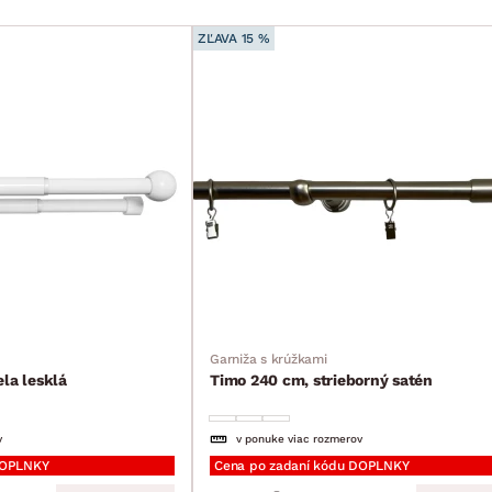
ZĽAVA 15 %
Garniža s krúžkami
la lesklá
Timo 240 cm, strieborný satén
v
v ponuke viac rozmerov
DOPLNKY
Cena po zadaní kódu DOPLNKY