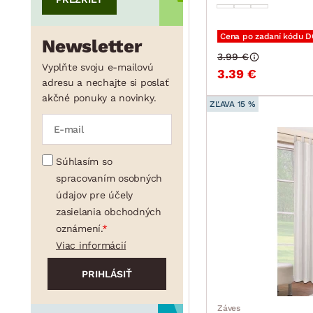
Cena po zadaní kódu 
Newsletter
3.99 €
Vyplňte svoju e-mailovú
3.39 €
adresu a nechajte si poslať
akčné ponuky a novinky.
ZĽAVA 15 %
Súhlasím so
spracovaním osobných
údajov pre účely
zasielania obchodných
oznámení.
Viac informácií
Záves