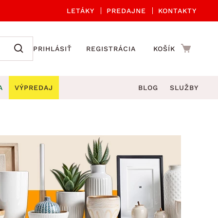
LETÁKY
PREDAJNE
KONTAKTY
PRIHLÁSIŤ
REGISTRÁCIA
KOŠÍK
A
VÝPREDAJ
BLOG
SLUŽBY
 A ORGANIZÁCIA
Záhradné sety
DROBNÉ BYTOVÉ DOPLNKY
úče
Kuchynské príslušenstvo
né stoličky a kreslá
ždniky
Kuchynské doplnky
áhradné lavice
viny
Kúpeľňové doplnky
Záhradné stoly
lečenie
Záhradné doplnky
hradné hojdačky
Zobrazit vše
áhradné lehátka