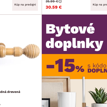
35.99 €
Kúp na predajni
Kúp na pre
30.59 €
odná drevená
v