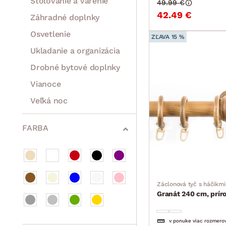
Stolovanie a varenie
49.99 €
42.49 €
Záhradné doplnky
Osvetlenie
ZĽAVA 15 %
Ukladanie a organizácia
Drobné bytové doplnky
Vianoce
Veľká noc
Sedacie súpravy a pohovky
Zostavy a steny
Drobný nábytok
Spotrebiče
FARBA
Záclonová tyč s háčikmi
Granát 240 cm, prír
v ponuke viac rozmero