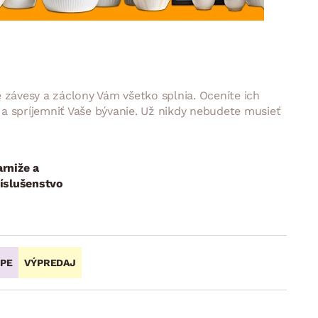
DOPLNKY
VIANOCE
hradné doplnky
ahradné zostavy
závesy a záclony Vám všetko splnia. Oceníte ich
i a spríjemniť Vaše bývanie. Už nikdy nebudete musieť
rniže a
íslušenstvo
OPE
VÝPREDAJ