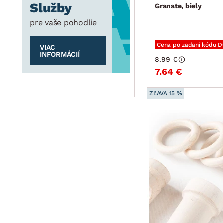
Služby
Granate, biely
pre vaše pohodlie
Cena po zadaní kódu 
VIAC
INFORMÁCIÍ
8.99 €
7.64 €
ZĽAVA 15 %