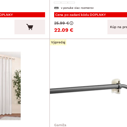
v ponuke viac rozmerov
DOPLNKY
Cena po zadaní kódu DOPLNKY
25.99 €
Kúp na pre
22.09 €
Výpredaj
Garniža