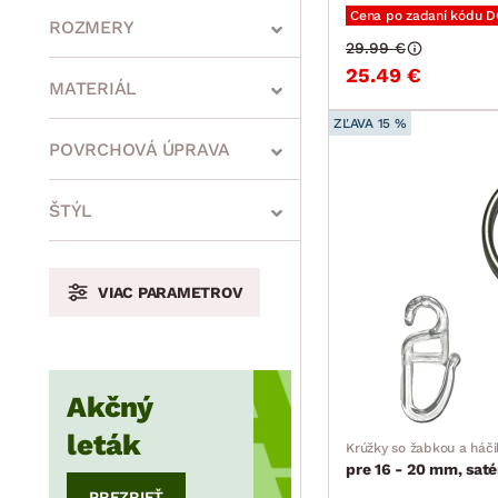
Cena po zadaní kódu 
ROZMERY
29.99 €
25.49 €
MATERIÁL
ZĽAVA 15 %
min.
cm
max.
cm
POVRCHOVÁ ÚPRAVA
ŠTÝL
min.
cm
max.
cm
VIAC PARAMETROV
min.
cm
max.
cm
Akčný
leták
Krúžky so žabkou a háči
pre 16 - 20 mm, sat
PREZRIEŤ