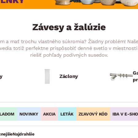
ENIE
DOMÁCE SPOTREBIČE
ZÁHRADNÉ 
avy
Zá
tavy
Z
Závesy a žalúzie
avy
om a mať trochu vlastného súkromia? Žiadny problém! Naše 
ie vedia totiž perfektne prispôsobiť denné svetlo v miestnost
riešiť pohľady podivných susedov.
Ga
y
Záclony
pr
LADOM
NOVINKY
AKCIA
LETÁK
ZĽAVOVÝ KÓD
IBA V E-SH
cnejšie
Najdrahšie