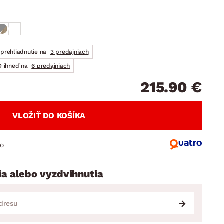
DOPLNKY
VIANOCE
hradné doplnky
ahradné zostavy
prehliadnutie na
3 predajniach
 ihneď na
6 predajniach
215.90 €
VLOŽIŤ DO KOŠÍKA
ro
ia alebo vyzdvihnutia