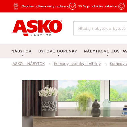
Osobné odbery vždy zadarmo
95 % produktov skladom
NÁBYTOK
BYTOVÉ DOPLNKY
NÁBYTKOVÉ ZOSTA
ASKO - NÁBYTOK
Komody, skrinky a vitríny
Komody a
KOBERCE
OSVETLENIE
Obývacie zost
Veľké a stredné koberce
Stolové lampy a lampi
Spálňové zost
Behúne a malé koberce
Stropné osvetlenie
Kancelárske zos
Obývacia izba
Detské koberce
Lustre a závesné svieti
Kuchynské zost
Spálňa
Kúpeľňové predložky
Stojacie lampy
Detské zosta
Pracovňa a kancelária
Zobrazit vše
Zobrazit vše
Predsieňové zos