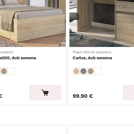
ásuvkami
Písací stôl so zásuvkou
0x200, dub sonoma
Carlos, dub sonoma
€
99.90 €