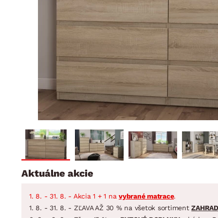
Jedáleň
BYTOVÝ TEXTIL
STOLOVANIE A VAR
Kúpeľňové zost
Detská izba
Prikrývky
Jedálenský servis
Jedálenské zos
Vankúše
Predsieň, šatník a chodba
Príbory
Záhradné zost
Koberce
Hrnce
Kuchyňa
Závesy a žalúzie
Panvice
Kúpeľňa
Zobrazit vše
Zobrazit vše
Záhrada
VEĽKÁ NOC
Domácnosť
Aktuálne akcie
1. 8. - 31. 8. - Akcia 1 + 1 na
vybrané matrace
.
1. 8. - 31. 8. - ZĽAVA AŽ 30 % na všetok sortiment
ZAHRA