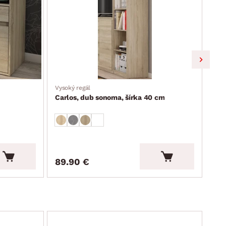
Vysoký regál
Šatn
Carlos, dub sonoma, šírka 40 cm
Car
489
89.90 €
29