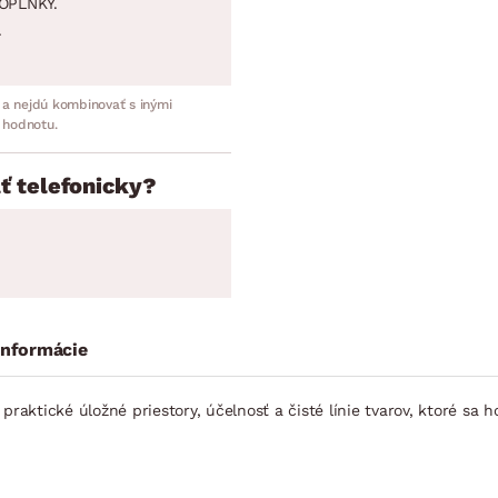
OPLNKY.
.
 a nejdú kombinovať s inými
 hodnotu.
ť telefonicky?
informácie
ktické úložné priestory, účelnosť a čisté línie tvarov, ktoré sa h