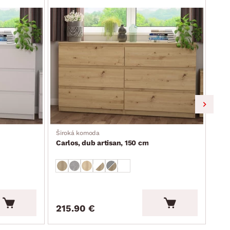
Široká komoda
Šir
Carlos, dub artisan, 150 cm
Car
215.90 €
21