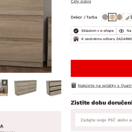
Celý popis
ENIE
DOMÁCE SPOTREBIČE
ZÁHRADNÉ 
avy
Zá
Dekor / farba
tavy
Z
avy
Skladom v e-shope
Na 
K osobnému odberu ZADARMO
Nakúpte na splátky s Quat
Zistite dobu doručen
DA
.