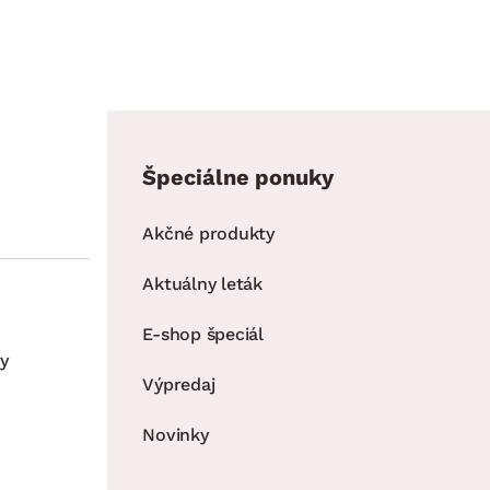
Špeciálne ponuky
Akčné produkty
Aktuálny leták
E-shop špeciál
y
Výpredaj
Novinky