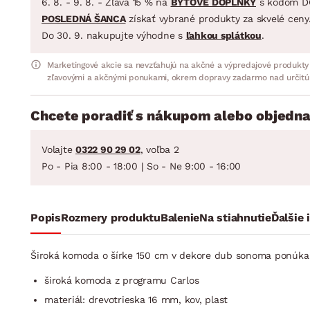
6. 8. - 9. 8. - Zľava 15 % na
BYTOVÉ DOPLNKY
s kódom D
POSLEDNÁ ŠANCA
získať vybrané produkty za skvelé ceny
Do 30. 9. nakupujte výhodne s
ľahkou splátkou
.
Marketingové akcie sa nevzťahujú na akčné a výpredajové produkty
zľavovými a akčnými ponukami, okrem dopravy zadarmo nad určitú
Chcete poradiť s nákupom alebo objedna
Volajte
0322 90 29 02
, voľba 2
Po - Pia 8:00 - 18:00 | So - Ne 9:00 - 16:00
Popis
Rozmery produktu
Balenie
Na stiahnutie
Ďalšie 
Široká komoda o šírke 150 cm v dekore dub sonoma ponúka pra
široká komoda z programu Carlos
materiál: drevotrieska 16 mm, kov, plast