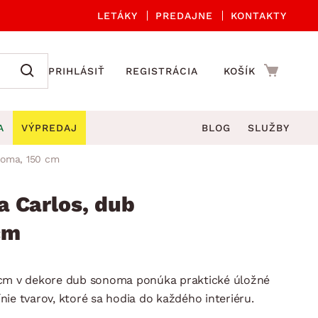
LETÁKY
PREDAJNE
KONTAKTY
PRIHLÁSIŤ
REGISTRÁCIA
KOŠÍK
A
VÝPREDAJ
BLOG
SLUŽBY
noma, 150 cm
 A ORGANIZÁCIA
Záhradné sety
DROBNÉ BYTOVÉ DOPLNKY
úče
Kuchynské príslušenstvo
 Carlos, dub
né stoličky a kreslá
ždniky
Kuchynské doplnky
cm
áhradné lavice
viny
Kúpeľňové doplnky
Záhradné stoly
lečenie
Záhradné doplnky
 cm v dekore dub sonoma ponúka praktické úložné
hradné hojdačky
Zobrazit vše
línie tvarov, ktoré sa hodia do každého interiéru.
áhradné lehátka