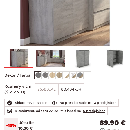
Dekor / farba
Rozmery v cm
75x80x42
80x104x34
(Š x V x H)
Skladom v e-shope
Na prehliadnutie na
3 predajniach
K osobnému odberu ZADARMO ihneď na
6 predajniach
89.90 €
Ušetríte
-10%
10.00 €