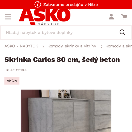
Zatvárame predajňu v Nitre
ASKO - NÁBYTOK
Komody, skrinky a vitríny
Komody a skr
Skrinka Carlos 80 cm, šedý beton
ID: 4596618.4
AKCIA