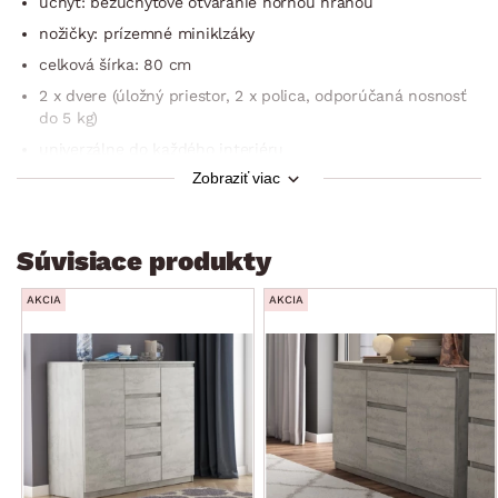
úchyt: bezúchytové otváranie hornou hranou
nožičky: prízemné miniklzáky
celková šírka: 80 cm
2 x dvere (úložný priestor, 2 x polica, odporúčaná nosnosť
do 5 kg)
univerzálne do každého interiéru
Zobraziť viac
dodávané v demonte
Súvisiace produkty
AKCIA
AKCIA