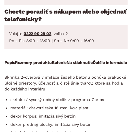
Chcete poradiť s nákupom alebo objednať
telefonicky?
Volajte
0322 90 29 02
, voľba 2
Po - Pia 8:00 - 18:00 | So - Ne 9:00 - 16:00
Popis
Rozmery produktu
Balenie
Na stiahnutie
Ďalšie informácie
Skrinka 2-dverová v imitácii šedého betónu ponúka praktické
úložné priestory, účelnosť a čisté línie tvarov, ktoré sa hodia
do každého interiéru.
skrinka / vysoký nočný stolík z programu Carlos
materiál: drevotrieska 16 mm, kov, plast
dekor korpus: imitácia sivý betón
dekor prednej plochy: imitácia sivý betón