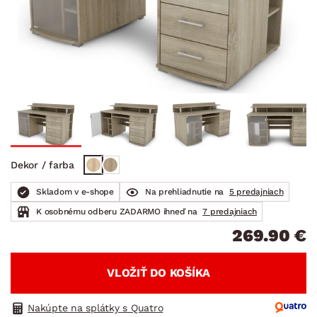
Dekor / farba
Skladom v e-shope
Na prehliadnutie na
5 predajniach
K osobnému odberu ZADARMO ihneď na
7 predajniach
269.90 €
VLOŽIŤ DO KOŠÍKA
Nakúpte na splátky s Quatro