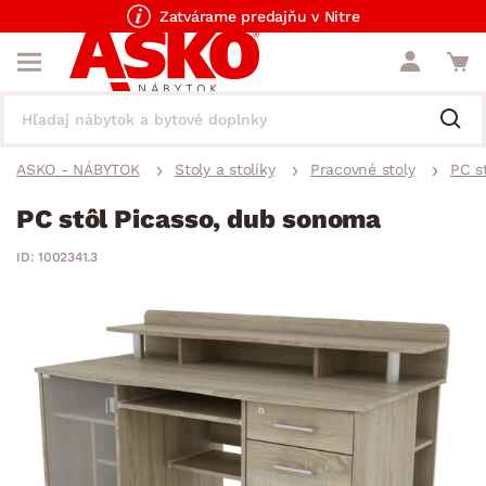
Zatvárame predajňu v Nitre
ASKO - NÁBYTOK
Stoly a stolíky
Pracovné stoly
PC s
PC stôl Picasso, dub sonoma
ID: 1002341.3