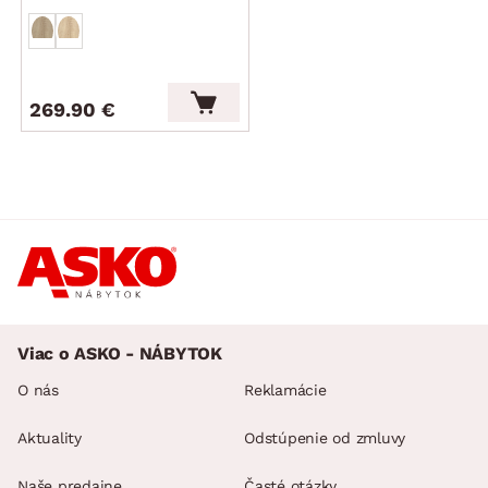
výška voľného priestoru pod stolom (pod výsuvom
klávesnice): 63 cm
dodávané v demonte
269.90 €
Viac o ASKO - NÁBYTOK
O nás
Reklamácie
Aktuality
Odstúpenie od zmluvy
Naše predajne
Časté otázky