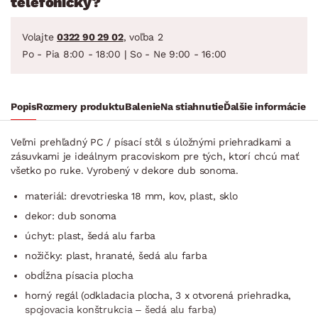
telefonicky?
Volajte
0322 90 29 02
, voľba 2
Po - Pia 8:00 - 18:00 | So - Ne 9:00 - 16:00
Popis
Rozmery produktu
Balenie
Na stiahnutie
Ďalšie informácie
Veľmi prehľadný PC / písací stôl s úložnými priehradkami a
zásuvkami je ideálnym pracoviskom pre tých, ktorí chcú mať
všetko po ruke. Vyrobený v dekore dub sonoma.
materiál: drevotrieska 18 mm, kov, plast, sklo
dekor: dub sonoma
úchyt: plast, šedá alu farba
nožičky: plast, hranaté, šedá alu farba
obdĺžna písacia plocha
horný regál (odkladacia plocha, 3 x otvorená priehradka,
spojovacia konštrukcia – šedá alu farba)