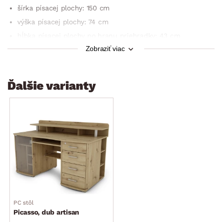
šírka písacej plochy: 150 cm
výška písacej plochy: 74 cm
hĺbka písacej plochy po hranu priehradky: 43 cm
Zobraziť viac
hĺbka priehradky: 26 cm
hĺbka písacej plochy vrátane priestoru v priehradke: 69 cm
výška odkladacej plochy nad priehradkou: 87 cm
Ďalšie varianty
celková výška konštrukcie stola: 95 cm
výsuv pre klávesnicu
výsuvná polica na tlačiareň / skener
4 x zásuvka vpravo (horná zásuvka uzamykateľná na kľúč,
úložná plocha vnútri zásuviek 34,5×33 cm)
3 x otvorená priehradka na pravej bočnej strane
1 x ľavé dvere – mliečne sklo (úložný priestor, 2 x polica,
voľný priestor pre PC hardvér 22,5×49,5×64 cm)
stabilný
PC stôl
pre prehľadné ukladanie, písanie a prácu pri počítači
Picasso, dub artisan
šírka voľného priestoru pod stolom: 57 cm