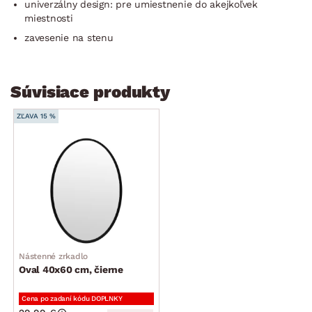
univerzálny design: pre umiestnenie do akejkoľvek
miestnosti
zavesenie na stenu
Súvisiace produkty
ZĽAVA 15 %
Nástenné zrkadlo
Oval 40x60 cm, čierne
Cena po zadaní kódu DOPLNKY