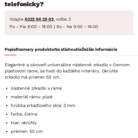
telefonicky?
Volajte
0322 90 29 02
, voľba 2
Po - Pia 8:00 - 18:00 | So - Ne 9:00 - 16:00
Popis
Rozmery produktu
Na stiahnutie
Ďalšie informácie
Elegantné a zároveň univerzálne nástenné zrkadlo v čiernom
plastovom ráme, sa hodí do každého interiéru. Okrúhle
zrkadlo má priemer 50 cm.
nástenné zrkadlo v ráme
materiál rámu: plast
hrúbka zrkadlového skla: 2 mm
farba: čierna
tvar: okrúhly
priemer: 50 cm