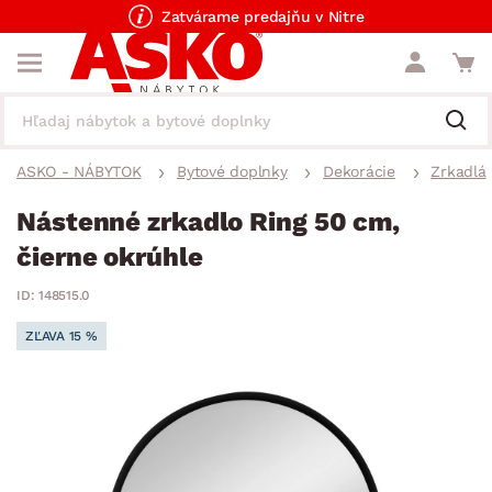
Zatvárame predajňu v Nitre
ASKO - NÁBYTOK
Bytové doplnky
Dekorácie
Zrkadlá
Nástenné zrkadlo Ring 50 cm,
čierne okrúhle
ID: 148515.0
ZĽAVA 15 %