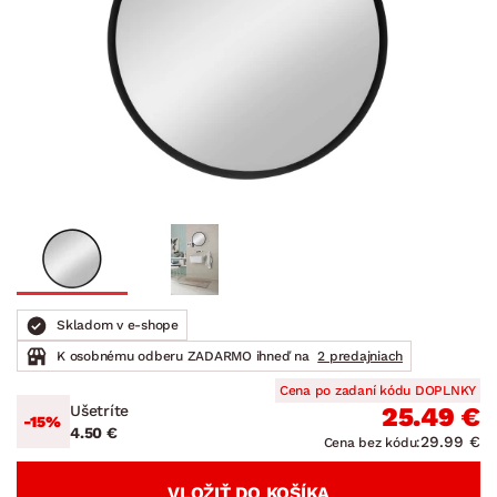
Skladom v e-shope
K osobnému odberu ZADARMO ihneď na
2 predajniach
Cena po zadaní kódu DOPLNKY
Ušetríte
25.49 €
-15%
4.50 €
29.99 €
Cena bez kódu:
VLOŽIŤ DO KOŠÍKA