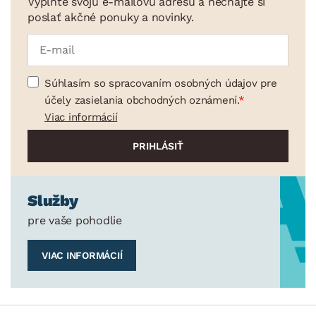
Vyplňte svoju e-mailovú adresu a nechajte si
MATERIÁL
poslať akčné ponuky a novinky.
min.
cm
max.
cm
POVRCHOVÁ ÚPRAVA
min.
cm
max.
cm
Súhlasím so spracovaním osobných údajov pre
MIESTNOSŤ
min.
cm
max.
cm
účely zasielania obchodných oznámení.
Viac informácií
SKLADOVOSŤ
Služby
pre vaše pohodlie
VIAC INFORMÁCIÍ