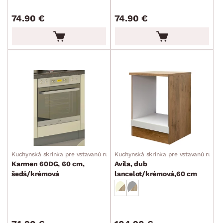
Príslušenstvo ku skrinkám
74.90 €
74.90 €
Regály
Kúpeľňové skrinky
Komody a skrinky
Periňáky
Úložné kontajnery
Prebaľovací pulty
Bytové doplnky
Sedacie súpravy a pohovky
Zostavy a steny
Drobný nábytok
Spotrebiče
FARBA
Kuchynská skrinka pre vstavanú rúru
Kuchynská skrinka pre vstavanú rúru
Karmen 60DG, 60 cm,
Avila, dub
šedá/krémová
lancelot/krémová,60 cm
DEKOR