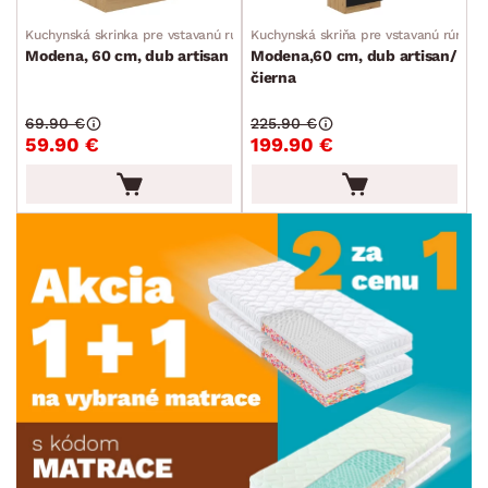
Kuchynská skrinka pre vstavanú rúru
Kuchynská skriňa pre vstavanú rúru
Modena, 60 cm, dub artisan
Modena,60 cm, dub artisan/
čierna
69.90 €
225.90 €
59.90 €
199.90 €