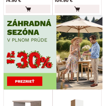
74.90 €
104.90 €
ROZMERY
MATERIÁL
min.
cm
max.
cm
FUNKCIE
min.
cm
max.
cm
POVRCHOVÁ ÚPRAVA
ŠTÝL
MIESTNOSŤ
SKLADOVOSŤ