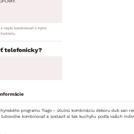
OPLNKY.
.
 a nejdú kombinovať s inými
 hodnotu.
ť telefonicky?
informácie
hynského programu Tiago – útulnú kombináciu dekoru dub san rem
bovoľne kombinovať a zostaviť si tak kuchyňu podľa vašich indivi