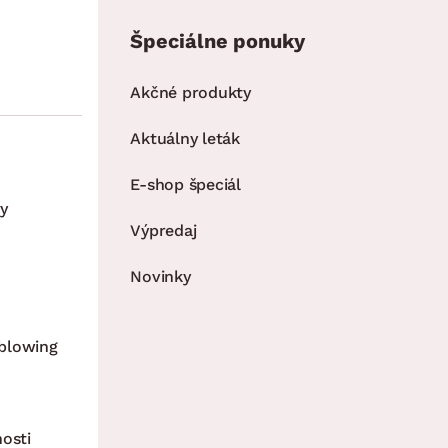
Špeciálne ponuky
Akčné produkty
Aktuálny leták
E-shop špeciál
y
Výpredaj
Novinky
blowing
nosti