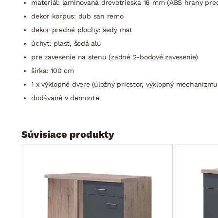
materiál: laminovaná drevotrieska 16 mm (ABS hrany pre
dekor korpus: dub san remo
dekor predné plochy: šedý mat
úchyt: plast, šedá alu
pre zavesenie na stenu (zadné 2-bodové zavesenie)
šírka: 100 cm
1 x výklopné dvere (úložný priestor, výklopný mechanizmu
dodávané v demonte
Súvisiace produkty