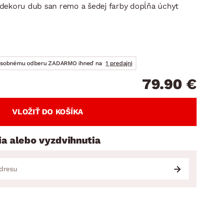
DOPLNKY
VIANOCE
dekoru dub san remo a šedej farby dopĺňa úchyt
hradné doplnky
ahradné zostavy
osobnému odberu ZADARMO ihneď na
1 predajni
79.90 €
VLOŽIŤ DO KOŠÍKA
ia alebo vyzdvihnutia