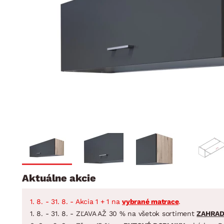
Jedáleň
BYTOVÝ TEXTIL
STOLOVANIE A VAR
Kúpeľňové zost
Detská izba
Prikrývky
Jedálenský servis
Jedálenské zos
Vankúše
Predsieň, šatník a chodba
Príbory
Záhradné zost
Koberce
Hrnce
Kuchyňa
Závesy a žalúzie
Panvice
Kúpeľňa
Zobrazit vše
Zobrazit vše
Záhrada
VEĽKÁ NOC
Domácnosť
Aktuálne akcie
1. 8. - 31. 8. - Akcia 1 + 1 na
vybrané matrace
.
1. 8. - 31. 8. - ZĽAVA AŽ 30 % na všetok sortiment
ZAHRA