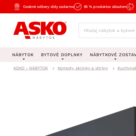
Osobné odbery vždy zadarmo
95 % produktov skladom
NÁBYTOK
BYTOVÉ DOPLNKY
NÁBYTKOVÉ ZOSTA
ASKO - NÁBYTOK
Komody, skrinky a vitríny
Kuchynsk
KOBERCE
OSVETLENIE
Obývacie zost
Veľké a stredné koberce
Stolové lampy a lampi
Spálňové zost
Behúne a malé koberce
Stropné osvetlenie
Kancelárske zos
Obývacia izba
Detské koberce
Lustre a závesné svieti
Kuchynské zost
Spálňa
Kúpeľňové predložky
Stojacie lampy
Detské zosta
Pracovňa a kancelária
Zobrazit vše
Zobrazit vše
Predsieňové zos