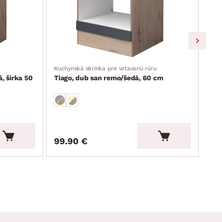
Kuchynská skrinka pre vstavanú rúru
Vyso
, šírka 50
Tiago, dub san remo/šedá, 60 cm
Tia
cm
99.90 €
19