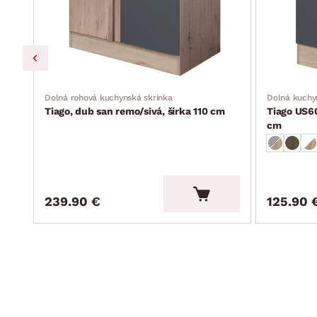
cm
Dolná rohová kuchynská skrinka
Dolná kuchy
Tiago, dub san remo/sivá, šírka 110 cm
Tiago US60
cm
239.90 €
125.90 