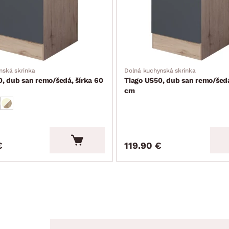
nská skrinka
Dolná kuchynská skrinka
, dub san remo/šedá, šírka 60
Tiago US50, dub san remo/šedá
cm
€
119.90 €