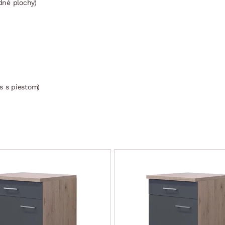
dné plochy)
s s piestom)