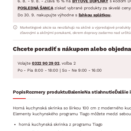
6. 8. - 9. 8. - Zľava 15 % na
BYTOVÉ DOPLNKY
s kódom D
POSLEDNÁ ŠANCA
získať vybrané produkty za skvelé ceny
Do 30. 9. nakupujte výhodne s
ľahkou splátkou
.
Marketingové akcie sa nevzťahujú na akčné a výpredajové produkty
zľavovými a akčnými ponukami, okrem dopravy zadarmo nad určitú
Chcete poradiť s nákupom alebo objedna
Volajte
0322 90 29 02
, voľba 2
Po - Pia 8:00 - 18:00 | So - Ne 9:00 - 16:00
Popis
Rozmery produktu
Balenie
Na stiahnutie
Ďalšie 
Horná kuchynská skrinka so šírkou 100 cm z moderného kuc
Elementy kuchynského programu Tiago môžete medzi sebou ľu
horná kuchynská skrinka z programu Tiago