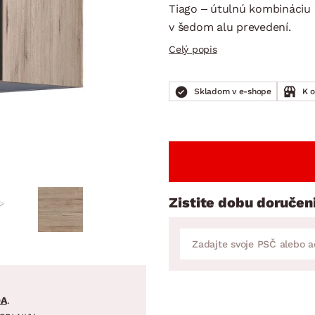
ENIE
DOMÁCE SPOTREBIČE
ZÁHRADNÉ 
Tiago – útulnú kombináciu 
avy
Zá
v šedom alu prevedení.
tavy
Z
Celý popis
avy
Skladom v e-shope
K 
Zistite dobu doručen
DA
.