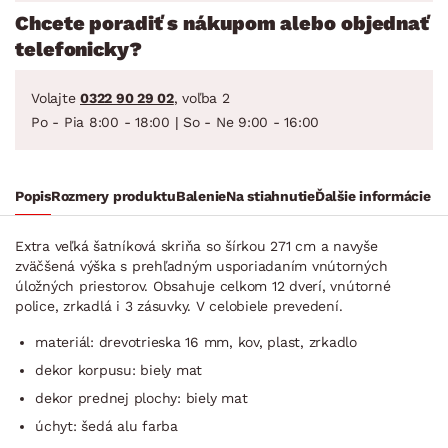
Chcete poradiť s nákupom alebo objednať
telefonicky?
Volajte
0322 90 29 02
, voľba 2
Po - Pia 8:00 - 18:00 | So - Ne 9:00 - 16:00
Popis
Rozmery produktu
Balenie
Na stiahnutie
Ďalšie informácie
Extra veľká šatníková skriňa so šírkou 271 cm a navyše
zväčšená výška s prehľadným usporiadaním vnútorných
úložných priestorov. Obsahuje celkom 12 dverí, vnútorné
police, zrkadlá i 3 zásuvky. V celobiele prevedení.
materiál: drevotrieska 16 mm, kov, plast, zrkadlo
dekor korpusu: biely mat
dekor prednej plochy: biely mat
úchyt: šedá alu farba