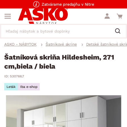
Zatvárame predajňu v Nitre
ASKO - NÁBYTOK
Šatníkové skrine
Detské šatníkové skri
Šatníková skriňa Hildesheim, 271
cm,biela / biela
ID: 530766.7
Leták
Iba e-shop