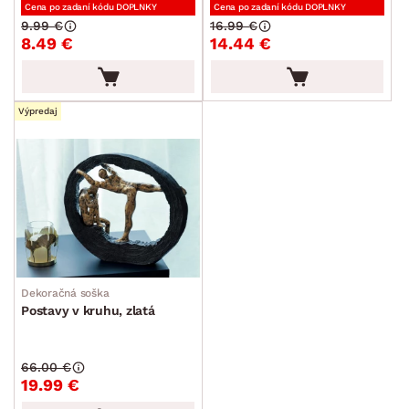
Cena po zadaní kódu DOPLNKY
Cena po zadaní kódu DOPLNKY
9.99 €
16.99 €
8.49 €
14.44 €
Výpredaj
Dekoračná soška
Postavy v kruhu, zlatá
66.00 €
19.99 €