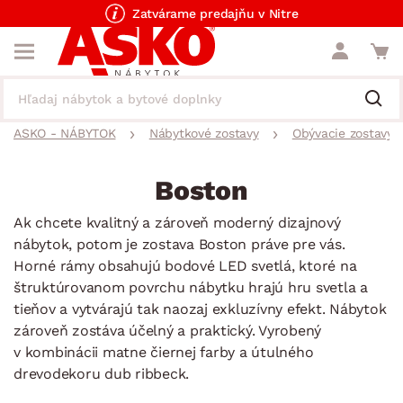
Zatvárame predajňu v Nitre
ASKO - NÁBYTOK
Nábytkové zostavy
Obývacie zostavy
Boston
Ak chcete kvalitný a zároveň moderný dizajnový
nábytok, potom je zostava Boston práve pre vás.
Horné rámy obsahujú bodové LED svetlá, ktoré na
štruktúrovanom povrchu nábytku hrajú hru svetla a
tieňov a vytvárajú tak naozaj exkluzívny efekt. Nábytok
zároveň zostáva účelný a praktický. Vyrobený
v kombinácii matne čiernej farby a útulného
drevodekoru dub ribbeck.