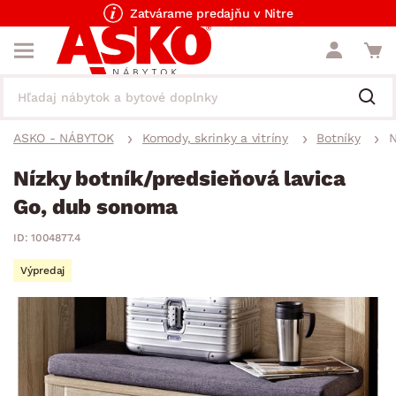
Zatvárame predajňu v Nitre
ASKO - NÁBYTOK
Komody, skrinky a vitríny
Botníky
N
Nízky botník/predsieňová lavica
Go, dub sonoma
ID: 1004877.4
Výpredaj