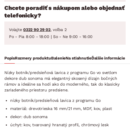
Chcete poradiť s nákupom alebo objednať
telefonicky?
Volajte
0322 90 29 02
, voľba 2
Po - Pia 8:00 - 18:00 | So - Ne 9:00 - 16:00
Popis
Rozmery produktu
Balenie
Na stiahnutie
Ďalšie informácie
Nízky botník/predsieňová lavica z programu Go vo svetlom
dekore dub sonoma má elegantný skosený dizajn bočných
rámov a ideálne sa hodí ako do moderného, tak do klasicky
zariadeného priestoru predsiene.
nízky botník/predsieňová lavica z programu Go
materiál: drevotrieska 16 mm/21 mm, MDF, kov, plast
dekor: dub sonoma
úchyt: kov, tvarovaný hranatý profil, chrómový lesk