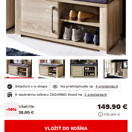
Skladom v e-shope
Na prehliadnutie na
4 predajniach
K osobnému odberu ZADARMO ihneď na
2 predajniach
149.90 €
Ušetríte
-14%
26.00 €
175.90 €
VLOŽIŤ DO KOŠÍKA