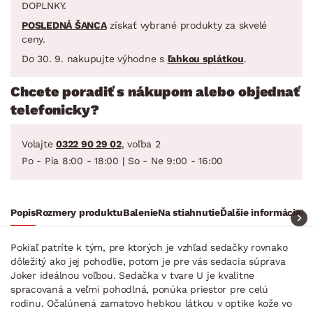
DOPLNKY.
POSLEDNÁ ŠANCA
získať vybrané produkty za skvelé
ceny.
Do 30. 9. nakupujte výhodne s
ľahkou splátkou
.
Chcete poradiť s nákupom alebo objednať
telefonicky?
Volajte
0322 90 29 02
, voľba 2
Po - Pia 8:00 - 18:00 | So - Ne 9:00 - 16:00
Popis
Rozmery produktu
Balenie
Na stiahnutie
Ďalšie informácie
Na
Pokiaľ patríte k tým, pre ktorých je vzhľad sedačky rovnako
dôležitý ako jej pohodlie, potom je pre vás sedacia súprava
Joker ideálnou voľbou. Sedačka v tvare U je kvalitne
spracovaná a veľmi pohodlná, ponúka priestor pre celú
rodinu. Očalúnená zamatovo hebkou látkou v optike kože vo