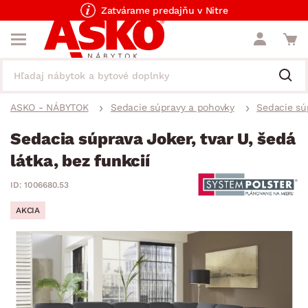
Zatvárame predajňu v Nitre
ASKO - NÁBYTOK
Sedacie súpravy a pohovky
Sedacie sú
Sedacia súprava Joker, tvar U, šedá
látka, bez funkcií
ID: 1006680.53
AKCIA