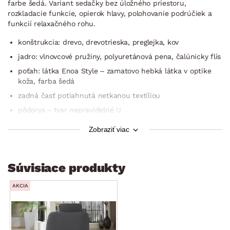
farbe šedá. Variant sedačky bez úložného priestoru,
rozkladacie funkcie, opierok hlavy, polohovanie podrúčiek a
funkcií relaxačného rohu.
konštrukcia: drevo, drevotrieska, preglejka, kov
jadro: vlnovcové pružiny, polyuretánová pena, čalúnicky flís
poťah: látka Enoa Style – zamatovo hebká látka v optike
koža, farba šedá
zadná časť potiahnutá netkanou textíliou
pôdorys – tvar nepravidelné U
ľavá/pravá bočná podrúčka (bez polohovania)
Zobraziť viac
otoman vľavo
sedák: stredne mäkký
Súvisiace produkty
operadlo: stredne mäkké, pohodlný sklon
bez relaxačnej funkcie sklápacieho operadla
AKCIA
bez opierky hlavy
výška sedačky: 91 cm
nohy: kov, mat/lesk, výška cca 11 cm