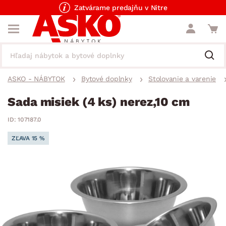
Zatvárame predajňu v Nitre
ASKO - NÁBYTOK
Bytové doplnky
Stolovanie a varenie
Sada misiek (4 ks) nerez,10 cm
ID: 107187.0
ZĽAVA 15 %