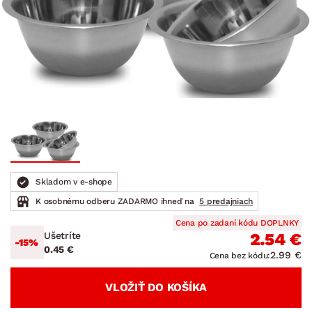
Skladom v e-shope
K osobnému odberu ZADARMO ihneď na
5 predajniach
Cena po zadaní kódu DOPLNKY
Ušetríte
2.54 €
-15%
0.45 €
2.99 €
Cena bez kódu:
VLOŽIŤ DO KOŠÍKA