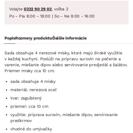
Volajte
0322 90 29 02
, voľba 2
Po - Pia 8:00 - 18:00 | So - Ne 9:00 - 16:00
Popis
Rozmery produktu
Ďalšie informácie
Sada obsahuje 4 nerezové misky, ktoré majú široké využitie
v každej kuchyni. Poslúži na prípravu surovín na pečenie a
varenie, miešanie dipov alebo servírovanie predjedál a šalátov.
Priemer misky cca 10 cm.
sada obsahuje 4 misky
materiál: nerezová oceľ
tvar: zaguľatený
priemer: cca 10 cm
využitie: príprava surovín, miešanie dipov, servírovanie
predkrmov
vhodné do umývačky