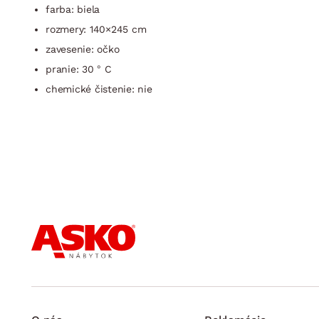
farba: biela
rozmery: 140×245 cm
zavesenie: očko
pranie: 30 ° C
chemické čistenie: nie