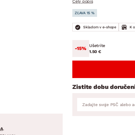
Celý popis
ENIE
DOMÁCE SPOTREBIČE
ZÁHRADNÉ 
avy
Zá
ZĽAVA 15 %
tavy
Z
Skladom v e-shope
K 
avy
Ušetríte
-15%
1.50 €
Zistite dobu doručen
DA
.