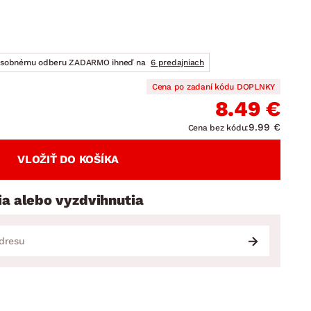
DOPLNKY
VIANOCE
hradné doplnky
ahradné zostavy
osobnému odberu ZADARMO ihneď na
6 predajniach
Cena po zadaní kódu DOPLNKY
8.49 €
9.99 €
Cena bez kódu:
VLOŽIŤ DO KOŠÍKA
ia alebo vyzdvihnutia