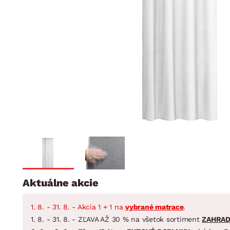
Jedáleň
BYTOVÝ TEXTIL
STOLOVANIE A VAR
Kúpeľňové zost
Detská izba
Prikrývky
Jedálenský servis
Jedálenské zos
Vankúše
Predsieň, šatník a chodba
Príbory
Záhradné zost
Koberce
Hrnce
Kuchyňa
Závesy a žalúzie
Panvice
Kúpeľňa
Zobrazit vše
Zobrazit vše
Záhrada
VEĽKÁ NOC
Domácnosť
Aktuálne akcie
1. 8. - 31. 8. - Akcia 1 + 1 na
vybrané matrace
.
1. 8. - 31. 8. - ZĽAVA AŽ 30 % na všetok sortiment
ZAHRA