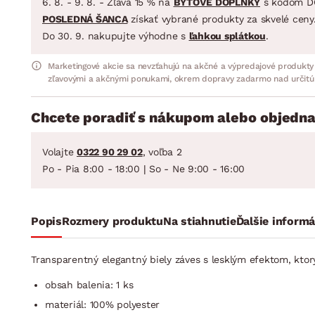
6. 8. - 9. 8. - Zľava 15 % na
BYTOVÉ DOPLNKY
s kódom D
POSLEDNÁ ŠANCA
získať vybrané produkty za skvelé ceny
Do 30. 9. nakupujte výhodne s
ľahkou splátkou
.
Marketingové akcie sa nevzťahujú na akčné a výpredajové produkty
zľavovými a akčnými ponukami, okrem dopravy zadarmo nad určitú
Chcete poradiť s nákupom alebo objedna
Volajte
0322 90 29 02
, voľba 2
Po - Pia 8:00 - 18:00 | So - Ne 9:00 - 16:00
Popis
Rozmery produktu
Na stiahnutie
Ďalšie informá
Transparentný elegantný biely záves s lesklým efektom, ktorý
obsah balenia: 1 ks
materiál: 100% polyester