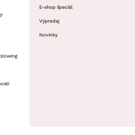
E-shop špeciál
y
Výpredaj
Novinky
blowing
nosti