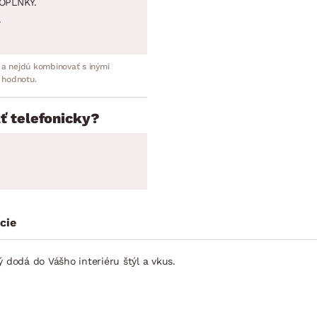
OPLNKY.
.
 a nejdú kombinovať s inými
 hodnotu.
ť telefonicky?
cie
 dodá do Vášho interiéru štýl a vkus.