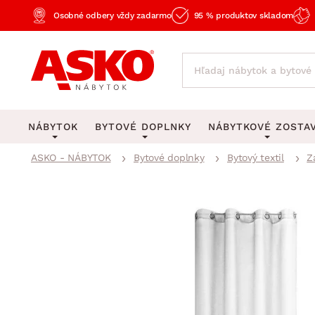
Osobné odbery vždy zadarmo
95 % produktov skladom
NÁBYTOK
BYTOVÉ DOPLNKY
NÁBYTKOVÉ ZOSTA
ASKO - NÁBYTOK
Bytové doplnky
Bytový textil
Z
KOBERCE
OSVETLENIE
Obývacie zost
Veľké a stredné koberce
Stolové lampy a lampi
Spálňové zost
Behúne a malé koberce
Stropné osvetlenie
Kancelárske zos
Obývacia izba
Detské koberce
Lustre a závesné svieti
Kuchynské zost
Spálňa
Kúpeľňové predložky
Stojacie lampy
Detské zosta
Pracovňa a kancelária
Zobrazit vše
Zobrazit vše
Predsieňové zos