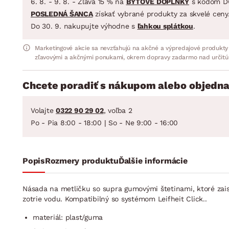
6. 8. - 9. 8. - Zľava 15 % na
BYTOVÉ DOPLNKY
s kódom D
POSLEDNÁ ŠANCA
získať vybrané produkty za skvelé ceny
Do 30. 9. nakupujte výhodne s
ľahkou splátkou
.
Marketingové akcie sa nevzťahujú na akčné a výpredajové produkty
zľavovými a akčnými ponukami, okrem dopravy zadarmo nad určitú
Chcete poradiť s nákupom alebo objedna
Volajte
0322 90 29 02
, voľba 2
Po - Pia 8:00 - 18:00 | So - Ne 9:00 - 16:00
Popis
Rozmery produktu
Ďalšie informácie
Násada na metličku so supra gumovými štetinami, ktoré zaist
zotrie vodu. Kompatibilný so systémom Leifheit Click..
materiál: plast/guma