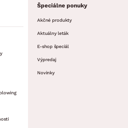
Špeciálne ponuky
Akčné produkty
Aktuálny leták
E-shop špeciál
y
Výpredaj
Novinky
blowing
nosti