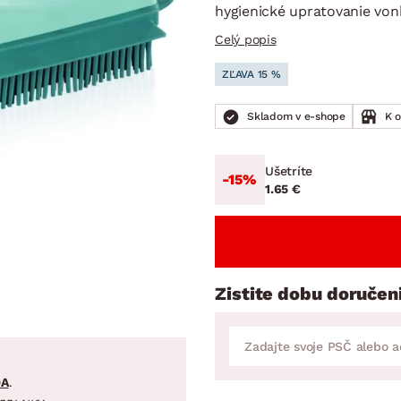
ENIE
DOMÁCE SPOTREBIČE
ZÁHRADNÉ 
hygienické upratovanie vonk
avy
Zá
Celý popis
tavy
Z
ZĽAVA 15 %
avy
Skladom v e-shope
K 
Ušetríte
-15%
1.65 €
Zistite dobu doručen
DA
.