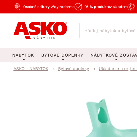
Osobné odbery vždy zadarmo
95 % produktov skladom
NÁBYTOK
BYTOVÉ DOPLNKY
NÁBYTKOVÉ ZOSTA
ASKO - NÁBYTOK
Bytové doplnky
Ukladanie a organi
KOBERCE
OSVETLENIE
Obývacie zost
Veľké a stredné koberce
Stolové lampy a lampi
Spálňové zost
Behúne a malé koberce
Stropné osvetlenie
Kancelárske zos
Obývacia izba
Detské koberce
Lustre a závesné svieti
Kuchynské zost
Spálňa
Kúpeľňové predložky
Stojacie lampy
Detské zosta
Pracovňa a kancelária
Zobrazit vše
Zobrazit vše
Predsieňové zos