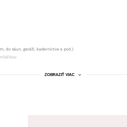
m, do sáun, garáží, kaderníctva a pod.)
miláčikov
všetky násady z radu Click systém
ZOBRAZIŤ VIAC