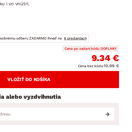
DOPLNKY
VIANOCE
u i vo vnútri.
hradné doplnky
ahradné zostavy
osobnému odberu ZADARMO ihneď na
6 predajniach
Cena po zadaní kódu DOPLNKY
9.34 €
10.99 €
Cena bez kódu:
VLOŽIŤ DO KOŠÍKA
ia alebo vyzdvihnutia