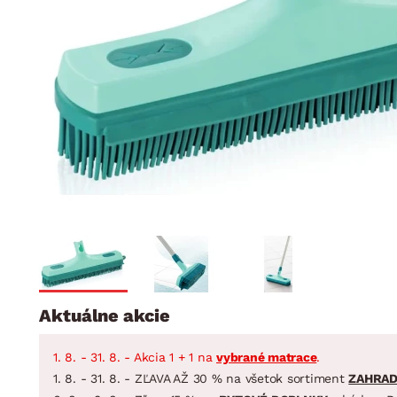
Jedáleň
BYTOVÝ TEXTIL
STOLOVANIE A VAR
Kúpeľňové zost
Detská izba
Prikrývky
Jedálenský servis
Jedálenské zos
Vankúše
Predsieň, šatník a chodba
Príbory
Záhradné zost
Koberce
Hrnce
Kuchyňa
Závesy a žalúzie
Panvice
Kúpeľňa
Zobrazit vše
Zobrazit vše
Záhrada
VEĽKÁ NOC
Domácnosť
Aktuálne akcie
1. 8. - 31. 8. - Akcia 1 + 1 na
vybrané matrace
.
1. 8. - 31. 8. - ZĽAVA AŽ 30 % na všetok sortiment
ZAHRA