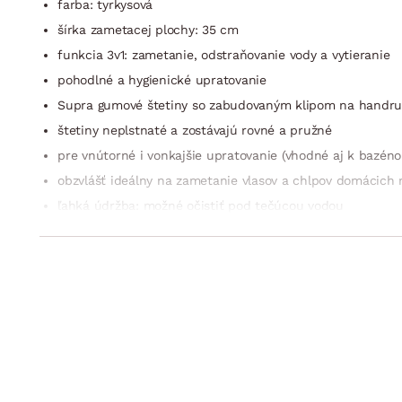
farba: tyrkysová
šírka zametacej plochy: 35 cm
funkcia 3v1: zametanie, odstraňovanie vody a vytieranie
pohodlné a hygienické upratovanie
Supra gumové štetiny so zabudovaným klipom na handru
štetiny neplstnaté a zostávajú rovné a pružné
pre vnútorné i vonkajšie upratovanie (vhodné aj k bazéno
obzvlášť ideálny na zametanie vlasov a chlpov domácich 
ľahká údržba: možné očistiť pod tečúcou vodou
nástavec disponuje ukončením Easy Clip – je vhodný pre 
značka: Leifheit