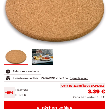
Skladom v e-shope
K osobnému odberu ZADARMO ihneď na
5 predajniach
Cena po zadaní kódu DOPLNKY
Ušetríte
3.39 €
-15%
0.60 €
3.99 €
Cena bez kódu:
VLOŽIŤ DO KOŠÍKA