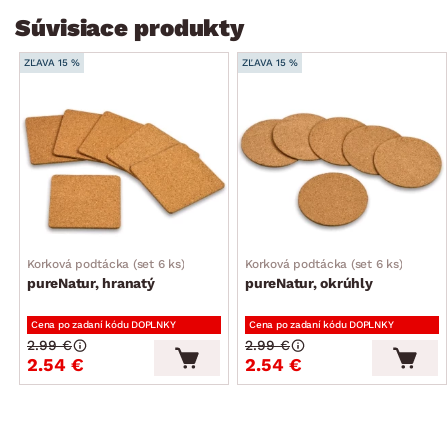
Súvisiace produkty
ZĽAVA 15 %
ZĽAVA 15 %
Korková podtácka (set 6 ks)
Korková podtácka (set 6 ks)
pureNatur, hranatý
pureNatur, okrúhly
Cena po zadaní kódu DOPLNKY
Cena po zadaní kódu DOPLNKY
2.99 €
2.99 €
2.54 €
2.54 €