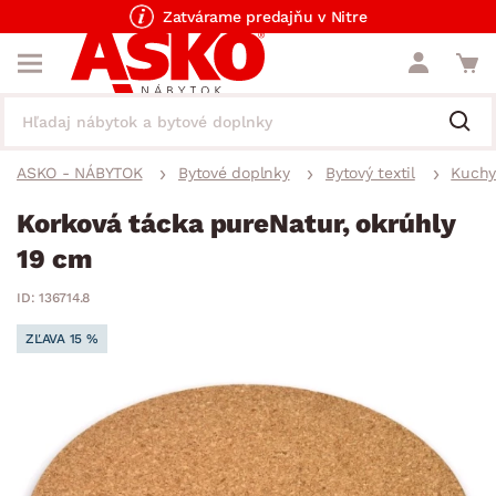
Zatvárame predajňu v Nitre
ASKO - NÁBYTOK
Bytové doplnky
Bytový textil
Kuchy
Korková tácka pureNatur, okrúhly
19 cm
ID: 136714.8
ZĽAVA 15 %