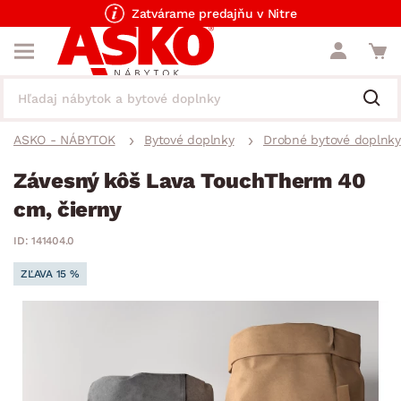
Zatvárame predajňu v Nitre
ASKO - NÁBYTOK
Bytové doplnky
Drobné bytové doplnky
Závesný kôš Lava TouchTherm 40
cm, čierny
ID: 141404.0
ZĽAVA 15 %