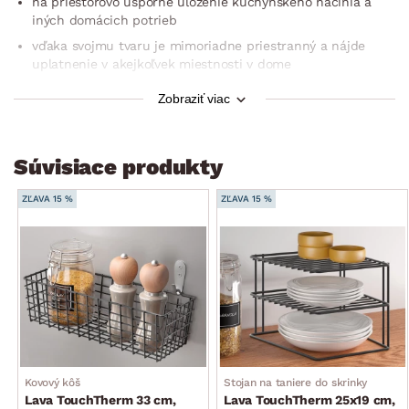
na priestorovo úsporné uloženie kuchynského náčinia a
iných domácich potrieb
vďaka svojmu tvaru je mimoriadne priestranný a nájde
uplatnenie v akejkoľvek miestnosti v dome
pre potrebný poriadok v domácnosti, veci sú prehľadne
Zobraziť viac
uložené a vždy po ruke
odolné proti korózii, nárazuvzdorné, antistatické
jednoduchá montáž bez náradia
Súvisiace produkty
rozmer: 40×14×26 cm
ZĽAVA 15 %
ZĽAVA 15 %
Kovový kôš
Stojan na taniere do skrinky
Lava TouchTherm 33 cm,
Lava TouchTherm 25x19 cm,