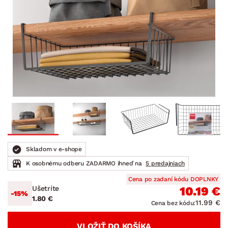
Skladom v e-shope
K osobnému odberu ZADARMO ihneď na
5 predajniach
Cena po zadaní kódu DOPLNKY
Ušetríte
10.19 €
-15%
1.80 €
11.99 €
Cena bez kódu:
VLOŽIŤ DO KOŠÍKA