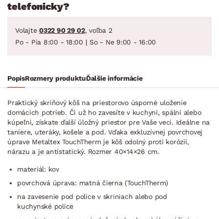
telefonicky?
Volajte
0322 90 29 02
, voľba 2
Po - Pia 8:00 - 18:00 | So - Ne 9:00 - 16:00
Popis
Rozmery produktu
Ďalšie informácie
Praktický skriňový kôš na priestorovo úsporné uloženie
domácich potrieb. Či už ho zavesíte v kuchyni, spálni alebo
kúpeľni, získate ďalší úložný priestor pre Vaše veci. Ideálne na
taniere, uteráky, košele a pod. Vďaka exkluzívnej povrchovej
úprave Metaltex TouchTherm je kôš odolný proti korózii,
nárazu a je antistatický. Rozmer 40×14×26 cm.
materiál: kov
povrchová úprava: matná čierna (TouchTherm)
na zavesenie pod police v skriniach alebo pod
kuchynské police