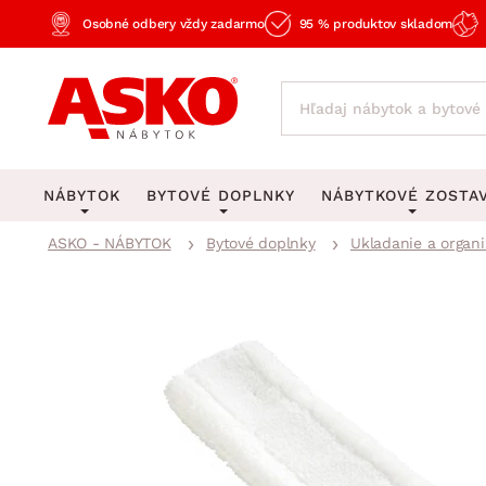
Osobné odbery vždy zadarmo
95 % produktov skladom
NÁBYTOK
BYTOVÉ DOPLNKY
NÁBYTKOVÉ ZOSTA
ASKO - NÁBYTOK
Bytové doplnky
Ukladanie a organi
KOBERCE
OSVETLENIE
Obývacie zost
Veľké a stredné koberce
Stolové lampy a lampi
Spálňové zost
Behúne a malé koberce
Stropné osvetlenie
Kancelárske zos
Obývacia izba
Detské koberce
Lustre a závesné svieti
Kuchynské zost
Spálňa
Kúpeľňové predložky
Stojacie lampy
Detské zosta
Pracovňa a kancelária
Zobrazit vše
Zobrazit vše
Predsieňové zos