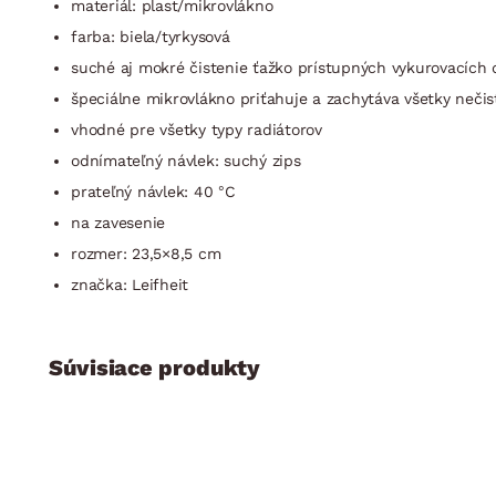
materiál: plast/mikrovlákno
farba: biela/tyrkysová
suché aj mokré čistenie ťažko prístupných vykurovacích 
špeciálne mikrovlákno priťahuje a zachytáva všetky nečis
vhodné pre všetky typy radiátorov
odnímateľný návlek: suchý zips
prateľný návlek: 40 °C
na zavesenie
rozmer: 23,5×8,5 cm
značka: Leifheit
Súvisiace produkty