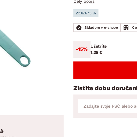
Celý popis
ENIE
DOMÁCE SPOTREBIČE
ZÁHRADNÉ 
avy
Zá
ZĽAVA 15 %
tavy
Z
Skladom v e-shope
K 
avy
Ušetríte
-15%
1.35 €
Zistite dobu doručen
DA
.