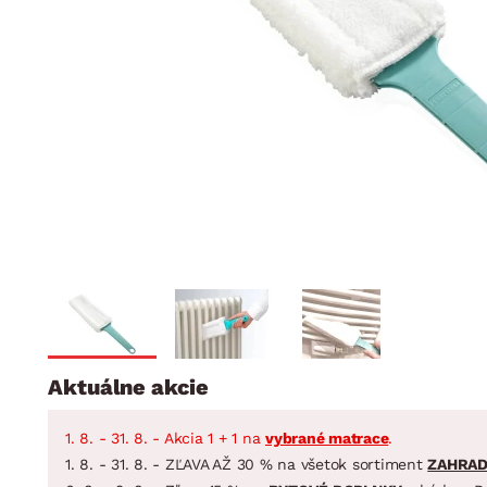
Jedáleň
BYTOVÝ TEXTIL
STOLOVANIE A VAR
Kúpeľňové zost
Detská izba
Prikrývky
Jedálenský servis
Jedálenské zos
Vankúše
Predsieň, šatník a chodba
Príbory
Záhradné zost
Koberce
Hrnce
Kuchyňa
Závesy a žalúzie
Panvice
Kúpeľňa
Zobrazit vše
Zobrazit vše
Záhrada
VEĽKÁ NOC
Domácnosť
Aktuálne akcie
1. 8. - 31. 8. - Akcia 1 + 1 na
vybrané matrace
.
1. 8. - 31. 8. - ZĽAVA AŽ 30 % na všetok sortiment
ZAHRA