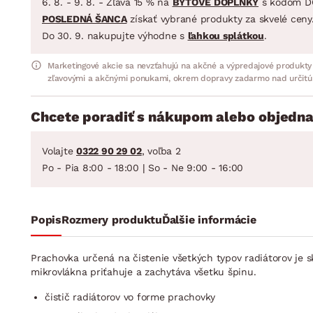
6. 8. - 9. 8. - Zľava 15 % na
BYTOVÉ DOPLNKY
s kódom D
POSLEDNÁ ŠANCA
získať vybrané produkty za skvelé ceny
Do 30. 9. nakupujte výhodne s
ľahkou splátkou
.
Marketingové akcie sa nevzťahujú na akčné a výpredajové produkty
zľavovými a akčnými ponukami, okrem dopravy zadarmo nad určitú
Chcete poradiť s nákupom alebo objedna
Volajte
0322 90 29 02
, voľba 2
Po - Pia 8:00 - 18:00 | So - Ne 9:00 - 16:00
Popis
Rozmery produktu
Ďalšie informácie
Prachovka určená na čistenie všetkých typov radiátorov je
mikrovlákna priťahuje a zachytáva všetku špinu.
čistič radiátorov vo forme prachovky