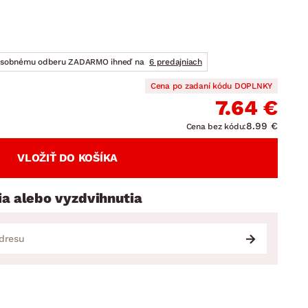
DOPLNKY
VIANOCE
hradné doplnky
ahradné zostavy
osobnému odberu ZADARMO ihneď na
6 predajniach
Cena po zadaní kódu DOPLNKY
7.64 €
8.99 €
Cena bez kódu:
VLOŽIŤ DO KOŠÍKA
ia alebo vyzdvihnutia