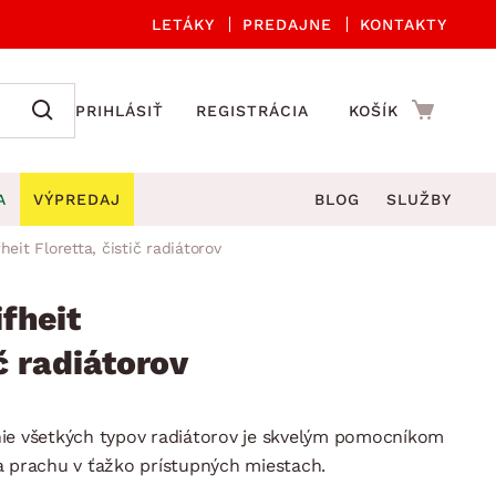
LETÁKY
PREDAJNE
KONTAKTY
PRIHLÁSIŤ
REGISTRÁCIA
KOŠÍK
A
VÝPREDAJ
BLOG
SLUŽBY
eit Floretta, čistič radiátorov
 A ORGANIZÁCIA
Záhradné sety
DROBNÉ BYTOVÉ DOPLNKY
úče
Kuchynské príslušenstvo
fheit
né stoličky a kreslá
ždniky
Kuchynské doplnky
ič radiátorov
áhradné lavice
viny
Kúpeľňové doplnky
Záhradné stoly
lečenie
Záhradné doplnky
nie všetkých typov radiátorov je skvelým pomocníkom
hradné hojdačky
Zobrazit vše
a prachu v ťažko prístupných miestach.
áhradné lehátka