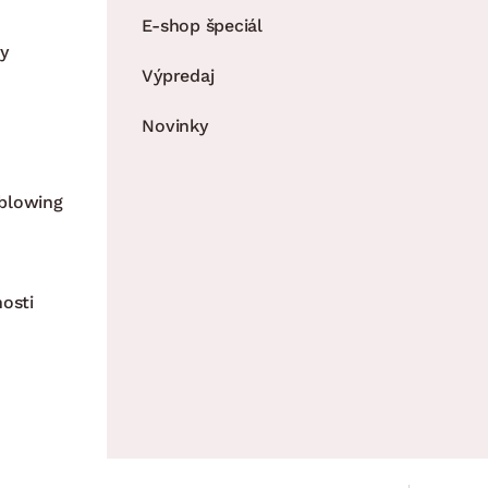
E-shop špeciál
y
Výpredaj
Novinky
blowing
nosti