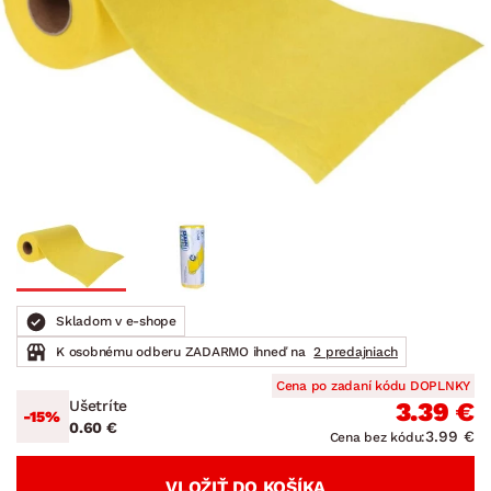
Skladom v e-shope
K osobnému odberu ZADARMO ihneď na
2 predajniach
Cena po zadaní kódu DOPLNKY
Ušetríte
3.39 €
-15%
0.60 €
3.99 €
Cena bez kódu:
VLOŽIŤ DO KOŠÍKA