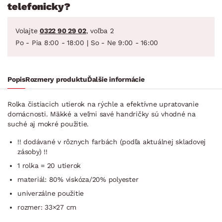
telefonicky?
Volajte
0322 90 29 02
, voľba 2
Po - Pia 8:00 - 18:00 | So - Ne 9:00 - 16:00
Popis
Rozmery produktu
Ďalšie informácie
Rolka čistiacich utierok na rýchle a efektívne upratovanie
domácnosti. Mäkké a veľmi savé handričky sú vhodné na
suché aj mokré použitie.
!! dodávané v rôznych farbách (podľa aktuálnej skladovej
zásoby) !!
1 rolka = 20 utierok
materiál: 80% viskóza/20% polyester
univerzálne použitie
rozmer: 33×27 cm