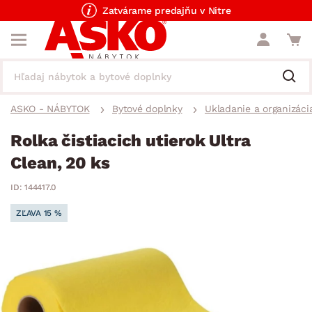
Zatvárame predajňu v Nitre
ASKO - NÁBYTOK
Bytové doplnky
Ukladanie a organizáci
Rolka čistiacich utierok Ultra
Clean, 20 ks
ID: 144417.0
ZĽAVA 15 %