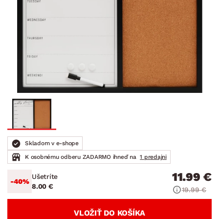
Skladom v e-shope
K osobnému odberu ZADARMO ihneď na
1 predajni
11.99 €
Ušetríte
-40%
8.00 €
19.99 €
VLOŽIŤ DO KOŠÍKA