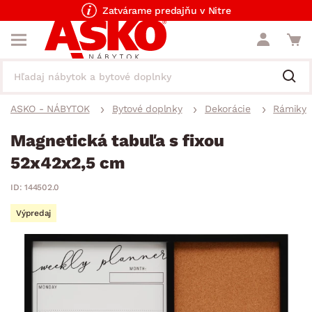
Zatvárame predajňu v Nitre
ASKO - NÁBYTOK
Bytové doplnky
Dekorácie
Rámiky
Magnetická tabuľa s fixou
52x42x2,5 cm
ID: 144502.0
Výpredaj