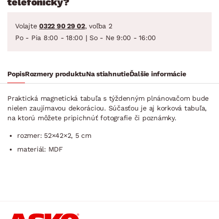
telefonicky?
Volajte
0322 90 29 02
, voľba 2
Po - Pia 8:00 - 18:00 | So - Ne 9:00 - 16:00
Popis
Rozmery produktu
Na stiahnutie
Ďalšie informácie
Praktická magnetická tabuľa s týždenným plnánovačom bude
nielen zaujímavou dekoráciou. Súčasťou je aj korková tabuľa,
na ktorú môžete pripichnúť fotografie či poznámky.
rozmer: 52×42×2, 5 cm
materiál: MDF