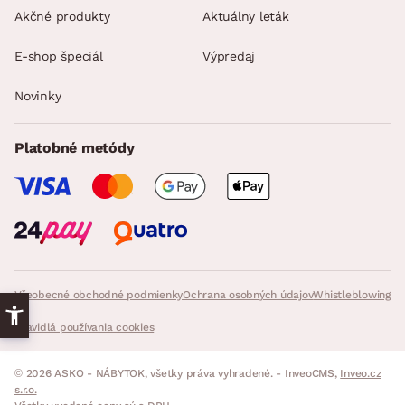
Akčné produkty
Aktuálny leták
E-shop špeciál
Výpredaj
Novinky
Platobné metódy
Všeobecné obchodné podmienky
Ochrana osobných údajov
Whistleblowing
Pravidlá používania cookies
© 2026 ASKO - NÁBYTOK, všetky práva vyhradené. - InveoCMS,
Inveo.cz
s.r.o.