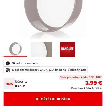
Skladom v e-shope
K osobnému odberu ZADARMO ihneď na
5 predajniach
Cena po zadaní kódu DOPLNKY
Ušetríte
3.99 €
-15%
0.70 €
4.69 €
Cena bez kódu:
VLOŽIŤ DO KOŠÍKA