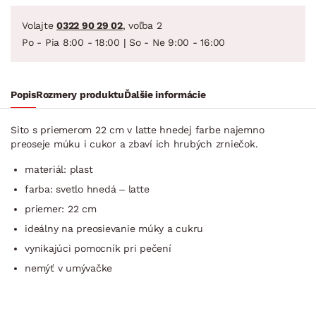
Volajte
0322 90 29 02
, voľba 2
Po - Pia 8:00 - 18:00 | So - Ne 9:00 - 16:00
Popis
Rozmery produktu
Ďalšie informácie
Sito s priemerom 22 cm v latte hnedej farbe najemno
preoseje múku i cukor a zbaví ich hrubých zrniečok.
materiál: plast
farba: svetlo hnedá – latte
priemer: 22 cm
ideálny na preosievanie múky a cukru
vynikajúci pomocník pri pečení
nemýť v umývačke