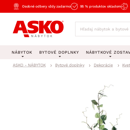
Osobné odbery vždy zadarmo
95 % produktov skladom
NÁBYTOK
BYTOVÉ DOPLNKY
NÁBYTKOVÉ ZOSTA
ASKO - NÁBYTOK
Bytové doplnky
Dekorácie
Kve
KOBERCE
OSVETLENIE
Obývacie zost
Veľké a stredné koberce
Stolové lampy a lampi
Spálňové zost
Behúne a malé koberce
Stropné osvetlenie
Kancelárske zos
Obývacia izba
Detské koberce
Lustre a závesné svieti
Kuchynské zost
Spálňa
Kúpeľňové predložky
Stojacie lampy
Detské zosta
Pracovňa a kancelária
Zobrazit vše
Zobrazit vše
Predsieňové zos