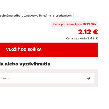
DOPLNKY
VIANOCE
hradné doplnky
ahradné zostavy
osobnému odberu ZADARMO ihneď na
6 predajniach
Cena po zadaní kódu DOPLNKY
2.12 €
2.49 €
Cena bez kódu:
VLOŽIŤ DO KOŠÍKA
ia alebo vyzdvihnutia