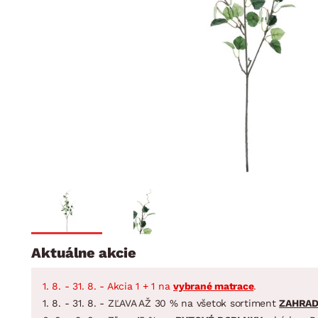
Jedáleň
BYTOVÝ TEXTIL
STOLOVANIE A VAR
Kúpeľňové zost
Detská izba
Prikrývky
Jedálenský servis
Jedálenské zos
Vankúše
Predsieň, šatník a chodba
Príbory
Záhradné zost
Koberce
Hrnce
Kuchyňa
Závesy a žalúzie
Panvice
Kúpeľňa
Zobrazit vše
Zobrazit vše
Záhrada
VEĽKÁ NOC
Domácnosť
Aktuálne akcie
1. 8. - 31. 8. - Akcia 1 + 1 na
vybrané matrace
.
1. 8. - 31. 8. - ZĽAVA AŽ 30 % na všetok sortiment
ZAHRA