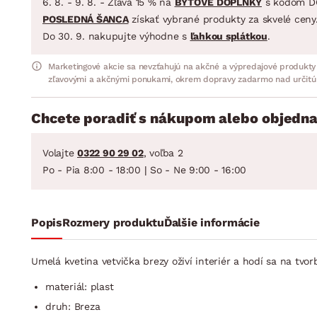
6. 8. - 9. 8. - Zľava 15 % na
BYTOVÉ DOPLNKY
s kódom D
POSLEDNÁ ŠANCA
získať vybrané produkty za skvelé ceny
Do 30. 9. nakupujte výhodne s
ľahkou splátkou
.
Marketingové akcie sa nevzťahujú na akčné a výpredajové produkty
zľavovými a akčnými ponukami, okrem dopravy zadarmo nad určitú
Chcete poradiť s nákupom alebo objedna
Volajte
0322 90 29 02
, voľba 2
Po - Pia 8:00 - 18:00 | So - Ne 9:00 - 16:00
Popis
Rozmery produktu
Ďalšie informácie
Umelá kvetina vetvička brezy oživí interiér a hodí sa na tvo
materiál: plast
druh: Breza