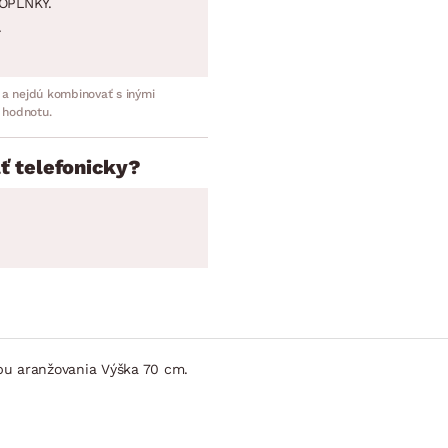
OPLNKY.
.
 a nejdú kombinovať s inými
 hodnotu.
ť telefonicky?
rbu aranžovania Výška 70 cm.