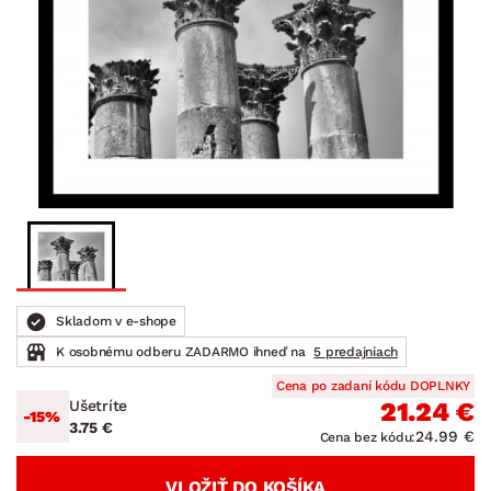
Skladom v e-shope
K osobnému odberu ZADARMO ihneď na
5 predajniach
Cena po zadaní kódu DOPLNKY
Ušetríte
21.24 €
-15%
3.75 €
24.99 €
Cena bez kódu:
VLOŽIŤ DO KOŠÍKA