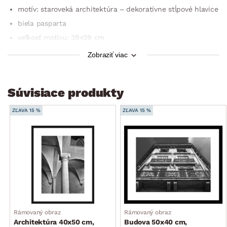
motív: staroveká architektúra – dekoratívne stĺpové hlavice
biela pasparta
veľkosť motívu: 39×29 cm
celkový rozmer: 50×40 cm
Zobraziť viac
spôsob umiestnenia: zadné zavesenie na stenu
využitie: nástenná dekorácia do interiéru
Súvisiace produkty
ZĽAVA 15 %
ZĽAVA 15 %
Rámovaný obraz
Rámovaný obraz
Architektúra 40x50 cm,
Budova 50x40 cm,