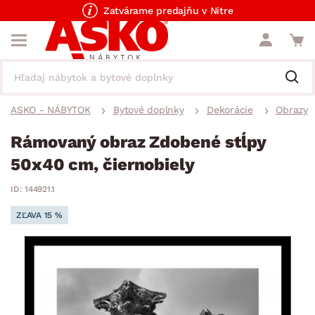
Zatvárame predajňu v Nitre
ASKO - NÁBYTOK
Bytové doplnky
Dekorácie
Obrazy
Rámovaný obraz Zdobené stĺpy
50x40 cm, čiernobiely
ID: 144921.1
ZĽAVA 15 %