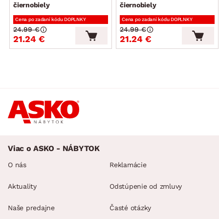
čiernobiely
čiernobiely
Cena po zadaní kódu DOPLNKY
Cena po zadaní kódu DOPLNKY
24.99 €
24.99 €
21.24 €
21.24 €
Viac o ASKO - NÁBYTOK
O nás
Reklamácie
Aktuality
Odstúpenie od zmluvy
Naše predajne
Časté otázky