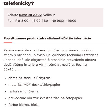
telefonicky?
Volajte
0322 90 29 02
, voľba 2
Po - Pia 8:00 - 18:00 | So - Ne 9:00 - 16:00
Popis
Rozmery produktu
Na stiahnutie
Ďalšie informácie
Zarámovaný obraz v drevenom čiernom ráme s motívom
stĺpov s ozdobnou hlavicou je vyrobený technikou fototlače.
Jednoduché, ale elegantné čiernobiele prevedenie obrazu
dodá Vášmu interiéru výnimočnú atmosféru. Rozmer
50×40 cm.
obraz na stenu s úchytom
materiál: MDF doska/sklo/papier
farba rámu: čierna
prevedenie obrazu: kvalitná tlač na fotopapier
farba: čierna, biela