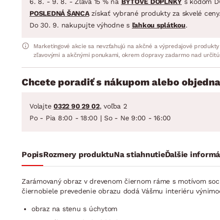
6. 8. - 9. 8. - Zľava 15 % na
BYTOVÉ DOPLNKY
s kódom D
POSLEDNÁ ŠANCA
získať vybrané produkty za skvelé ceny
Do 30. 9. nakupujte výhodne s
ľahkou splátkou
.
Marketingové akcie sa nevzťahujú na akčné a výpredajové produkty
zľavovými a akčnými ponukami, okrem dopravy zadarmo nad určitú
Chcete poradiť s nákupom alebo objedna
Volajte
0322 90 29 02
, voľba 2
Po - Pia 8:00 - 18:00 | So - Ne 9:00 - 16:00
Popis
Rozmery produktu
Na stiahnutie
Ďalšie informá
Zarámovaný obraz v drevenom čiernom ráme s motívom sochy 
čiernobiele prevedenie obrazu dodá Vášmu interiéru výnim
obraz na stenu s úchytom