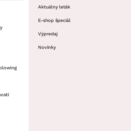
Aktuálny leták
E-shop špeciál
y
Výpredaj
Novinky
blowing
nosti