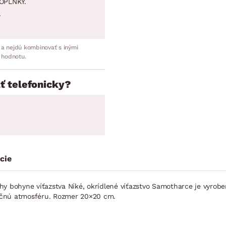
OPLNKY.
.
 a nejdú kombinovať s inými
 hodnotu.
ť telefonicky?
cie
bohyne víťazstva Níké, okrídlené víťazstvo Samotharce je vyroben
očnú atmosféru. Rozmer 20×20 cm.