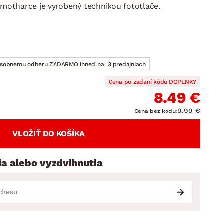
DOPLNKY
VIANOCE
amotharce je vyrobený technikou fototlače.
hradné doplnky
ahradné zostavy
osobnému odberu ZADARMO ihneď na
3 predajniach
Cena po zadaní kódu DOPLNKY
8.49 €
9.99 €
Cena bez kódu:
VLOŽIŤ DO KOŠÍKA
ia alebo vyzdvihnutia