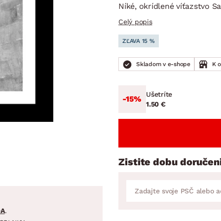
ENIE
DOMÁCE SPOTREBIČE
ZÁHRADNÉ 
Níké, okrídlené víťazstvo S
avy
Zá
Celý popis
tavy
Z
ZĽAVA 15 %
avy
Skladom v e-shope
K 
Ušetríte
-15%
1.50 €
Zistite dobu doručen
DA
.