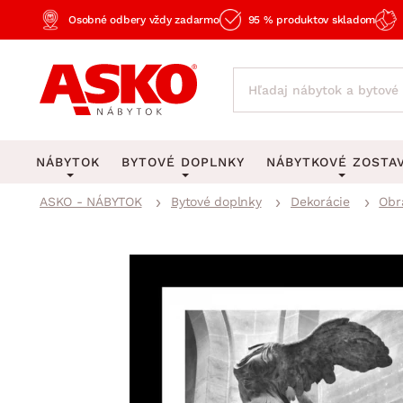
Osobné odbery vždy zadarmo
95 % produktov skladom
NÁBYTOK
BYTOVÉ DOPLNKY
NÁBYTKOVÉ ZOSTA
ASKO - NÁBYTOK
Bytové doplnky
Dekorácie
Obr
KOBERCE
OSVETLENIE
Obývacie zost
Veľké a stredné koberce
Stolové lampy a lampi
Spálňové zost
Behúne a malé koberce
Stropné osvetlenie
Kancelárske zos
Obývacia izba
Detské koberce
Lustre a závesné svieti
Kuchynské zost
Spálňa
Kúpeľňové predložky
Stojacie lampy
Detské zosta
Pracovňa a kancelária
Zobrazit vše
Zobrazit vše
Predsieňové zos