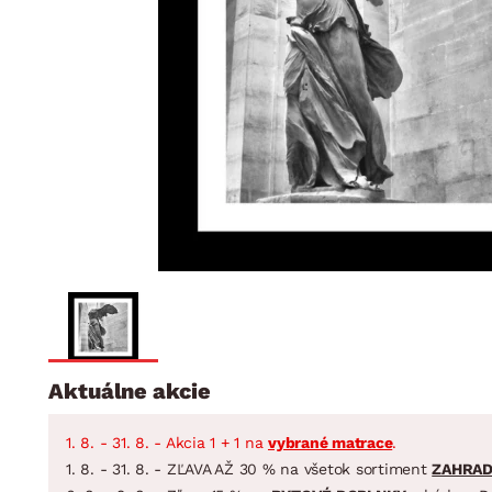
Jedáleň
BYTOVÝ TEXTIL
STOLOVANIE A VAR
Kúpeľňové zost
Detská izba
Prikrývky
Jedálenský servis
Jedálenské zos
Vankúše
Predsieň, šatník a chodba
Príbory
Záhradné zost
Koberce
Hrnce
Kuchyňa
Závesy a žalúzie
Panvice
Kúpeľňa
Zobrazit vše
Zobrazit vše
Záhrada
VEĽKÁ NOC
Domácnosť
Aktuálne akcie
1. 8. - 31. 8. - Akcia 1 + 1 na
vybrané matrace
.
1. 8. - 31. 8. - ZĽAVA AŽ 30 % na všetok sortiment
ZAHRA