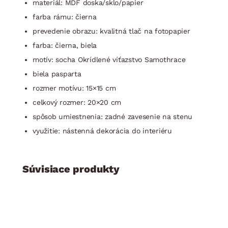
materiál: MDF doska/sklo/papier
farba rámu: čierna
prevedenie obrazu: kvalitná tlač na fotopapier
farba: čierna, biela
motív: socha Okrídlené víťazstvo Samothrace
biela pasparta
rozmer motívu: 15×15 cm
celkový rozmer: 20×20 cm
spôsob umiestnenia: zadné zavesenie na stenu
využitie: nástenná dekorácia do interiéru
Súvisiace produkty