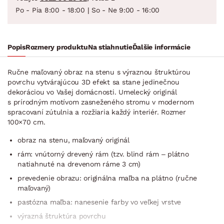
Po - Pia 8:00 - 18:00 | So - Ne 9:00 - 16:00
Popis
Rozmery produktu
Na stiahnutie
Ďalšie informácie
Ručne maľovaný obraz na stenu s výraznou štruktúrou
povrchu vytvárajúcou 3D efekt sa stane jedinečnou
dekoráciou vo Vašej domácnosti. Umelecký originál
s prírodným motívom zasneženého stromu v modernom
spracovaní zútulnia a rozžiaria každý interiér. Rozmer
100×70 cm.
obraz na stenu, maľovaný originál
rám: vnútorný drevený rám (tzv. blind rám – plátno
natiahnuté na drevenom ráme 3 cm)
prevedenie obrazu: originálna maľba na plátno (ručne
maľovaný)
pastózna maľba: nanesenie farby vo veľkej vrstve
výrazná štruktúra povrchu