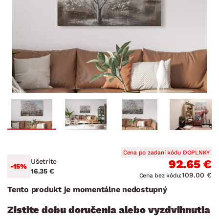
Cena po zadaní kódu DOPLNKY
Ušetríte
92.65 €
-15%
16.35 €
109.00 €
Cena bez kódu:
Tento produkt je momentálne nedostupný
Zistite dobu doručenia alebo vyzdvihnutia