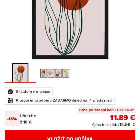
Skladom v e-shope
K osobnému odberu ZADARMO ihneď na
4 predajniach
Cena po zadaní kódu DOPLNKY
Ušetríte
11.89 €
-15%
2.10 €
13.99 €
Cena bez kódu:
VLOŽIŤ DO KOŠÍKA