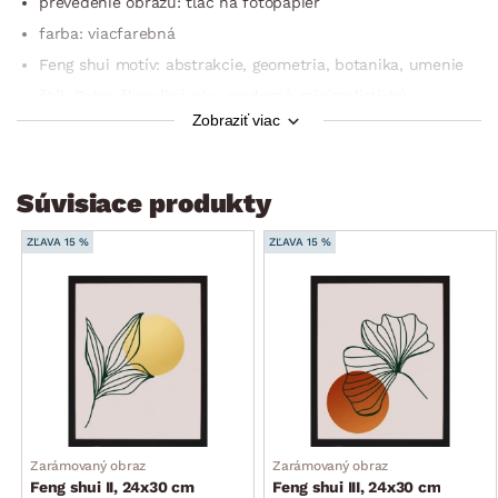
prevedenie obrazu: tlač na fotopapier
farba: viacfarebná
Feng shui motív: abstrakcie, geometria, botanika, umenie
štýl: Boho, škandinávsky, moderný, minimalistický
Zobraziť viac
veľkosť motívu: 24×30 cm
celkový rozmer: 25,5×31,5×1,5 cm
spôsob umiestnenia: zadné zavesenie na stenu
Súvisiace produkty
využitie: nástenná dekorácia do interiéru
ZĽAVA 15 %
ZĽAVA 15 %
ideálne kombinovať s ďalšími obrazmi v štýle scandi-boho
a vytvoriť tak originálnu koláž
Zarámovaný obraz
Zarámovaný obraz
Feng shui II, 24x30 cm
Feng shui III, 24x30 cm