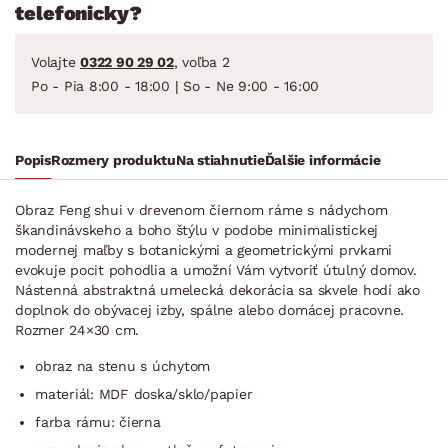
telefonicky?
Volajte
0322 90 29 02
, voľba 2
Po - Pia 8:00 - 18:00 | So - Ne 9:00 - 16:00
Popis
Rozmery produktu
Na stiahnutie
Ďalšie informácie
Obraz Feng shui v drevenom čiernom ráme s nádychom
škandinávskeho a boho štýlu v podobe minimalistickej
modernej maľby s botanickými a geometrickými prvkami
evokuje pocit pohodlia a umožní Vám vytvoriť útulný domov.
Nástenná abstraktná umelecká dekorácia sa skvele hodí ako
doplnok do obývacej izby, spálne alebo domácej pracovne.
Rozmer 24×30 cm.
obraz na stenu s úchytom
materiál: MDF doska/sklo/papier
farba rámu: čierna