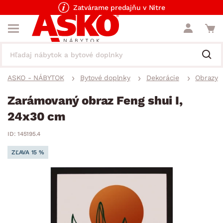
Zatvárame predajňu v Nitre
ASKO - NÁBYTOK
Bytové doplnky
Dekorácie
Obrazy
Zarámovaný obraz Feng shui I,
24x30 cm
ID: 145195.4
ZĽAVA 15 %