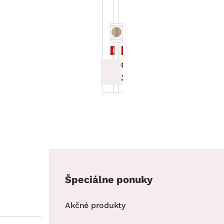
Krajina I, 40x50
Krajina II,
cm
40x50 cm
Cena po zadaní kódu DOPLNKY
Cena po zadaní kódu DOPLNKY
24.99 €
24.99 €
21.24 €
21.24 €
Špeciálne ponuky
Akčné produkty