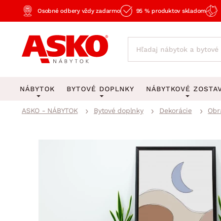
Osobné odbery vždy zadarmo
95 % produktov skladom
NÁBYTOK
BYTOVÉ DOPLNKY
NÁBYTKOVÉ ZOSTA
ASKO - NÁBYTOK
Bytové doplnky
Dekorácie
Obr
KOBERCE
OSVETLENIE
Obývacie zost
Veľké a stredné koberce
Stolové lampy a lampi
Spálňové zost
Behúne a malé koberce
Stropné osvetlenie
Kancelárske zos
Obývacia izba
Detské koberce
Lustre a závesné svieti
Kuchynské zost
Spálňa
Kúpeľňové predložky
Stojacie lampy
Detské zosta
Pracovňa a kancelária
Zobrazit vše
Zobrazit vše
Predsieňové zos