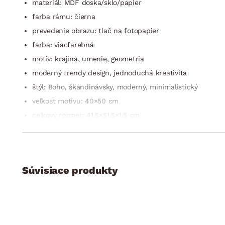
materiál: MDF doska/sklo/papier
farba rámu: čierna
prevedenie obrazu: tlač na fotopapier
farba: viacfarebná
motív: krajina, umenie, geometria
moderný trendy design, jednoduchá kreativita
štýl: Boho, škandinávsky, moderný, minimalistický
veľkosť motívu: 40×50 cm
celkový rozmer: 41,5×51,5×1,5 cm
spôsob umiestnenia: zadné zavesenie na stenu
využitie: nástenná dekorácia do interiéru
ideálne kombinovať s ďalšími obrazmi v štýle scandi-boho 
Súvisiace produkty