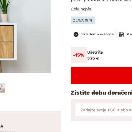
ENIE
DOMÁCE SPOTREBIČE
ZÁHRADNÉ 
avy
Zá
Celý popis
tavy
Z
ZĽAVA 15 %
avy
Skladom v e-shope
K 
Ušetríte
-15%
3.75 €
Zistite dobu doručen
DA
.