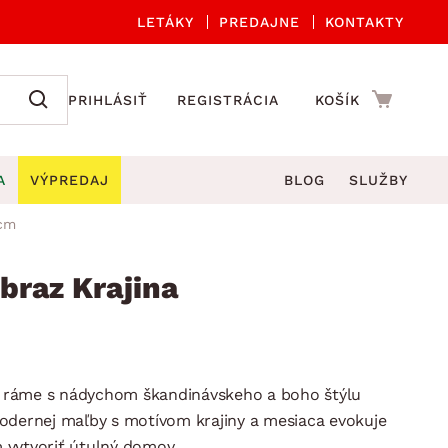
LETÁKY
PREDAJNE
KONTAKTY
PRIHLÁSIŤ
REGISTRÁCIA
KOŠÍK
A
VÝPREDAJ
BLOG
SLUŽBY
 cm
 A ORGANIZÁCIA
Záhradné sety
DROBNÉ BYTOVÉ DOPLNKY
úče
Kuchynské príslušenstvo
braz Krajina
né stoličky a kreslá
ždniky
Kuchynské doplnky
áhradné lavice
viny
Kúpeľňové doplnky
Záhradné stoly
lečenie
Záhradné doplnky
 ráme s nádychom škandinávskeho a boho štýlu
hradné hojdačky
Zobrazit vše
odernej maľby s motívom krajiny a mesiaca evokuje
áhradné lehátka
 vytvoriť útulný domov.