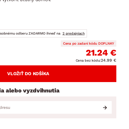
DOPLNKY
VIANOCE
hradné doplnky
ahradné zostavy
osobnému odberu ZADARMO ihneď na
2 predajniach
Cena po zadaní kódu DOPLNKY
21.24 €
24.99 €
Cena bez kódu:
VLOŽIŤ DO KOŠÍKA
ia alebo vyzdvihnutia