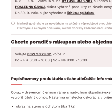
6. 8. - 9. 8. - Zľava 15 % na
BYTOVÉ DOPLNKY
s kódom D
POSLEDNÁ ŠANCA
získať vybrané produkty za skvelé ceny
Do 30. 9. nakupujte výhodne s
ľahkou splátkou
.
Marketingové akcie sa nevzťahujú na akčné a výpredajové produkty
zľavovými a akčnými ponukami, okrem dopravy zadarmo nad určitú
Chcete poradiť s nákupom alebo objedna
Volajte
0322 90 29 02
, voľba 2
Po - Pia 8:00 - 18:00 | So - Ne 9:00 - 16:00
Popis
Rozmery produktu
Na stiahnutie
Ďalšie informá
Obraz v drevenom čiernom ráme s nádychom škandinávskeho 
vytvoriť útulný domov. Nástenná umelecká dekorácia v príj
obraz na stenu s úchytom (iba 1 ks)