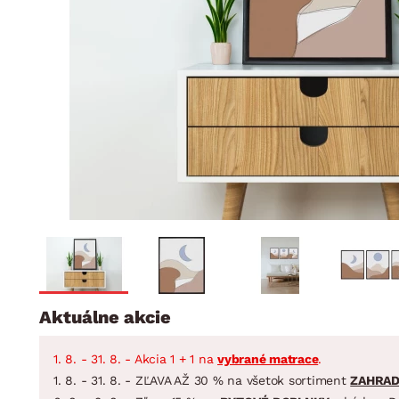
Jedáleň
BYTOVÝ TEXTIL
STOLOVANIE A VAR
Kúpeľňové zost
Detská izba
Prikrývky
Jedálenský servis
Jedálenské zos
Vankúše
Predsieň, šatník a chodba
Príbory
Záhradné zost
Koberce
Hrnce
Kuchyňa
Závesy a žalúzie
Panvice
Kúpeľňa
Zobrazit vše
Zobrazit vše
Záhrada
VEĽKÁ NOC
Domácnosť
Aktuálne akcie
1. 8. - 31. 8. - Akcia 1 + 1 na
vybrané matrace
.
1. 8. - 31. 8. - ZĽAVA AŽ 30 % na všetok sortiment
ZAHRA