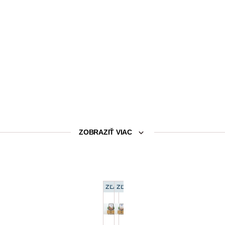
ZOBRAZIŤ VIAC
a vytvoriť tak originálnu koláž
ZĽAVA 15 %
ZĽAVA 15 %
Zarámovaný obraz
Rámovaný obraz