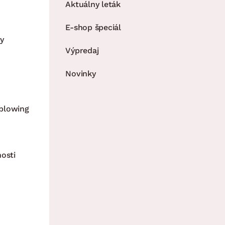
Aktuálny leták
E-shop špeciál
y
Výpredaj
Novinky
blowing
nosti