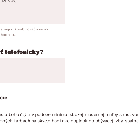
OPLNKY.
.
 a nejdú kombinovať s inými
 hodnotu.
ť telefonicky?
cie
a boho štýlu v podobe minimalistickej modernej maľby s motívom
emných farbách sa skvele hodí ako doplnok do obývacej izby, spál