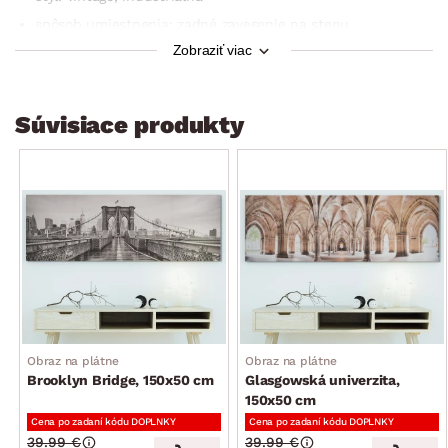
spôsob umiestnenia: zadné zavesenie na stenu
Zobraziť viac
využitie: nástenná dekorácia do interiéru
Súvisiace produkty
Obraz na plátne
Obraz na plátne
Brooklyn Bridge, 150x50 cm
Glasgowská univerzita,
150x50 cm
Cena po zadaní kódu DOPLNKY
Cena po zadaní kódu DOPLNKY
39.99 €
39.99 €