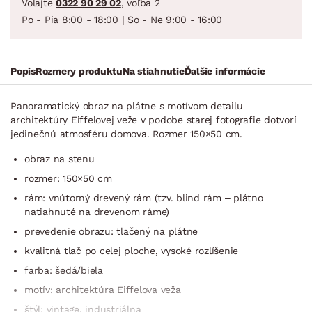
Volajte
0322 90 29 02
, voľba 2
Po - Pia 8:00 - 18:00 | So - Ne 9:00 - 16:00
Popis
Rozmery produktu
Na stiahnutie
Ďalšie informácie
Panoramatický obraz na plátne s motívom detailu
architektúry Eiffelovej veže v podobe starej fotografie dotvorí
jedinečnú atmosféru domova. Rozmer 150×50 cm.
obraz na stenu
rozmer: 150×50 cm
rám: vnútorný drevený rám (tzv. blind rám – plátno
natiahnuté na drevenom ráme)
prevedenie obrazu: tlačený na plátne
kvalitná tlač po celej ploche, vysoké rozlíšenie
farba: šedá/biela
motív: architektúra Eiffelova veža
štýl: vintage, industriálna