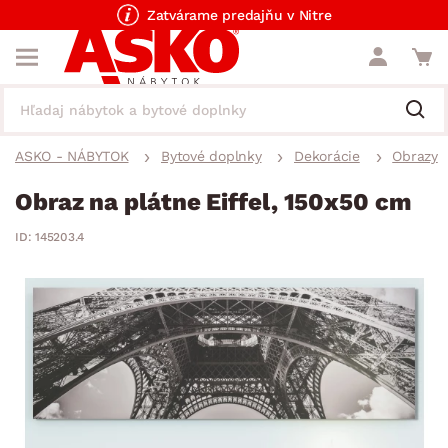
Zatvárame predajňu v Nitre
ASKO - NÁBYTOK
Bytové doplnky
Dekorácie
Obrazy
Obraz na plátne Eiffel, 150x50 cm
ID: 145203.4