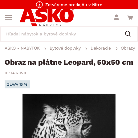
Zatvárame predajňu v Nitre
ASKO - NÁBYTOK
Bytové doplnky
Dekorácie
Obrazy
Obraz na plátne Leopard, 50x50 cm
ID: 145205.0
ZĽAVA 15 %