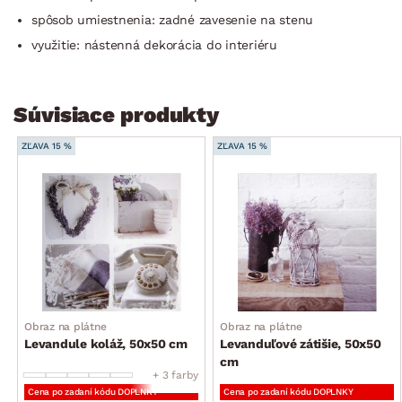
spôsob umiestnenia: zadné zavesenie na stenu
využitie: nástenná dekorácia do interiéru
Súvisiace produkty
ZĽAVA 15 %
ZĽAVA 15 %
Obraz na plátne
Obraz na plátne
Levandule koláž, 50x50 cm
Levanduľové zátišie, 50x50
cm
+ 3 farby
Cena po zadaní kódu DOPLNKY
Cena po zadaní kódu DOPLNKY