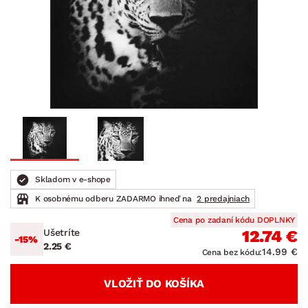
Skladom v e-shope
K osobnému odberu ZADARMO ihneď na
2 predajniach
Cena po zadaní kódu DOPLNKY
Ušetríte
12.74 €
-15%
2.25 €
14.99 €
Cena bez kódu:
VLOŽIŤ DO KOŠÍKA