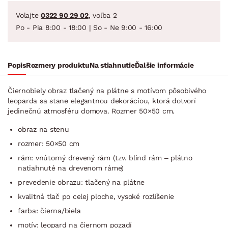
Volajte
0322 90 29 02
, voľba 2
Po - Pia 8:00 - 18:00 | So - Ne 9:00 - 16:00
Popis
Rozmery produktu
Na stiahnutie
Ďalšie informácie
Čiernobiely obraz tlačený na plátne s motívom pôsobivého
leoparda sa stane elegantnou dekoráciou, ktorá dotvorí
jedinečnú atmosféru domova. Rozmer 50×50 cm.
obraz na stenu
rozmer: 50×50 cm
rám: vnútorný drevený rám (tzv. blind rám – plátno
natiahnuté na drevenom ráme)
prevedenie obrazu: tlačený na plátne
kvalitná tlač po celej ploche, vysoké rozlíšenie
farba: čierna/biela
motív: leopard na čiernom pozadí