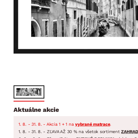
Jedáleň
BYTOVÝ TEXTIL
STOLOVANIE A VAR
Kúpeľňové zost
Detská izba
Prikrývky
Jedálenský servis
Jedálenské zos
Vankúše
Predsieň, šatník a chodba
Príbory
Záhradné zost
Koberce
Hrnce
Kuchyňa
Závesy a žalúzie
Panvice
Kúpeľňa
Zobrazit vše
Zobrazit vše
Záhrada
VEĽKÁ NOC
Domácnosť
Aktuálne akcie
1. 8. - 31. 8. - Akcia 1 + 1 na
vybrané matrace
.
1. 8. - 31. 8. - ZĽAVA AŽ 30 % na všetok sortiment
ZAHRA