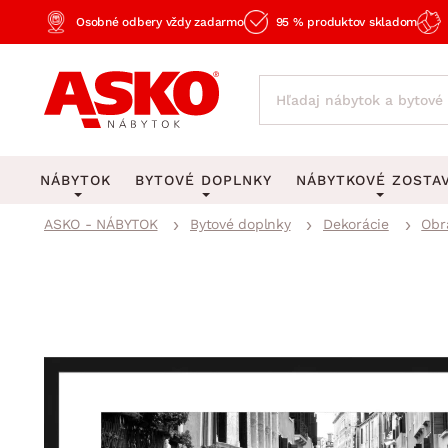
Osobné odbery vždy zadarmo
95 % produktov skladom
NÁBYTOK
BYTOVÉ DOPLNKY
NÁBYTKOVÉ ZOSTA
ASKO - NÁBYTOK
Bytové doplnky
Dekorácie
Obr
KOBERCE
OSVETLENIE
Obývacie zost
Veľké a stredné koberce
Stolové lampy a lampi
Spálňové zost
Behúne a malé koberce
Stropné osvetlenie
Kancelárske zos
Obývacia izba
Detské koberce
Lustre a závesné svieti
Kuchynské zost
Spálňa
Kúpeľňové predložky
Stojacie lampy
Detské zosta
Pracovňa a kancelária
Zobrazit vše
Zobrazit vše
Predsieňové zos