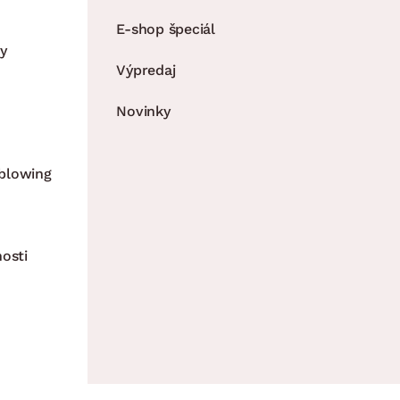
E-shop špeciál
y
Výpredaj
Novinky
blowing
nosti