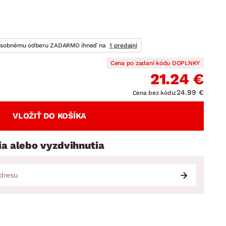
DOPLNKY
VIANOCE
hradné doplnky
ahradné zostavy
osobnému odberu ZADARMO ihneď na
1 predajni
Cena po zadaní kódu DOPLNKY
21.24 €
24.99 €
Cena bez kódu:
VLOŽIŤ DO KOŠÍKA
ia alebo vyzdvihnutia