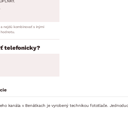
OPLNKY.
.
 a nejdú kombinovať s inými
 hodnotu.
ť telefonicky?
cie
o kanála v Benátkach je vyrobený technikou fototlače. Jednoduch