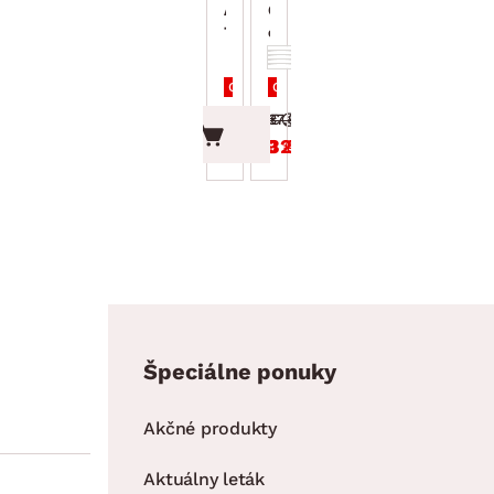
Architektura
Caffé 70x50
70x50 cm,
cm,
čiernobiely
čiernobiely
Cena po zadaní kódu DOPLNKY
Cena po zadaní kódu DOPLNKY
37.99 €
37.99 €
32.29 €
32.29 €
Špeciálne ponuky
Akčné produkty
Aktuálny leták