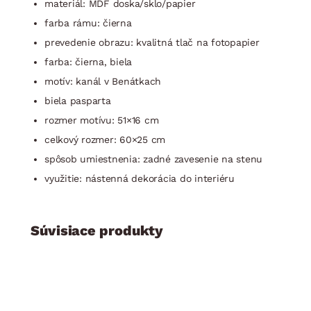
materiál: MDF doska/sklo/papier
farba rámu: čierna
prevedenie obrazu: kvalitná tlač na fotopapier
farba: čierna, biela
motív: kanál v Benátkach
biela pasparta
rozmer motívu: 51×16 cm
celkový rozmer: 60×25 cm
spôsob umiestnenia: zadné zavesenie na stenu
využitie: nástenná dekorácia do interiéru
Súvisiace produkty