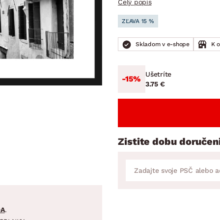
Celý popis
ENIE
DOMÁCE SPOTREBIČE
ZÁHRADNÉ 
avy
Zá
ZĽAVA 15 %
tavy
Z
Skladom v e-shope
K 
avy
Ušetríte
-15%
3.75 €
Zistite dobu doručen
DA
.