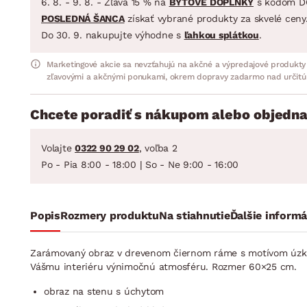
6. 8. - 9. 8. - Zľava 15 % na
BYTOVÉ DOPLNKY
s kódom D
POSLEDNÁ ŠANCA
získať vybrané produkty za skvelé ceny
Do 30. 9. nakupujte výhodne s
ľahkou splátkou
.
Marketingové akcie sa nevzťahujú na akčné a výpredajové produkty
zľavovými a akčnými ponukami, okrem dopravy zadarmo nad určitú
Chcete poradiť s nákupom alebo objedna
Volajte
0322 90 29 02
, voľba 2
Po - Pia 8:00 - 18:00 | So - Ne 9:00 - 16:00
Popis
Rozmery produktu
Na stiahnutie
Ďalšie informá
Zarámovaný obraz v drevenom čiernom ráme s motívom úzkeh
Vášmu interiéru výnimočnú atmosféru. Rozmer 60×25 cm.
obraz na stenu s úchytom