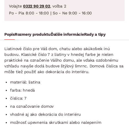
Volajte
0322 90 29 02
, voľba 2
Po - Pia 8:00 - 18:00 | So - Ne 9:00 - 16:00
Popis
Rozmery produktu
Ďalšie informácie
Rady a tipy
Liatinové číslo pre Váš dom, chatu alebo akúkoľvek inú
budovu. Klasické číslo 7 z liatiny v hnedej farbe je nielen
praktické na označenie Vášho domu, ale vďaka ozdobnému
vzhľadu navyše dodá budove štýlový šmrnc. Domová číslica sa
môže tiež použiť ako dekorácia do interiéru.
materiál: liatina
farba: hnedá
číslica: 7
na označovanie domov
vhodné aj ako dekorácia do interiéru
možnosť upevnenia skrutkami alebo nalepením