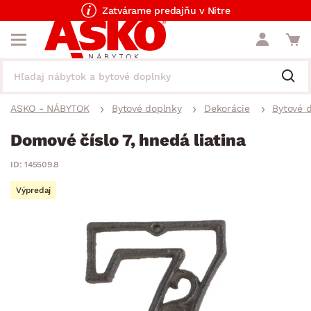
Zatvárame predajňu v Nitre
ASKO - NÁBYTOK
Bytové doplnky
Dekorácie
Bytové 
Domové číslo 7, hnedá liatina
ID: 145509.8
Výpredaj