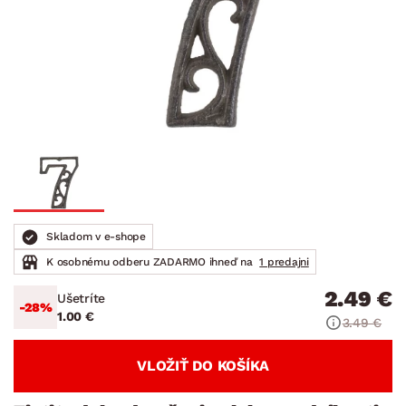
Skladom v e-shope
K osobnému odberu ZADARMO ihneď na
1 predajni
2.49 €
Ušetríte
-28%
1.00 €
3.49 €
VLOŽIŤ DO KOŠÍKA