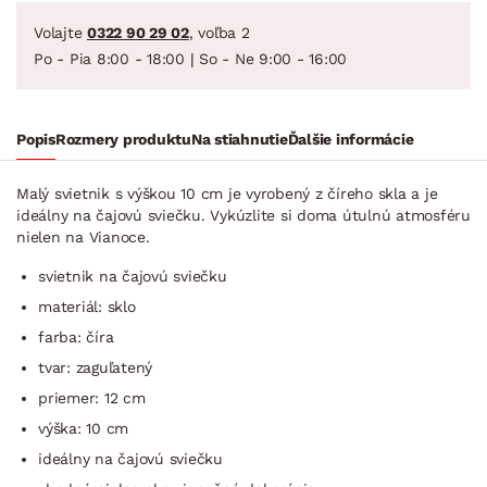
Volajte
0322 90 29 02
, voľba 2
Po - Pia 8:00 - 18:00 | So - Ne 9:00 - 16:00
Popis
Rozmery produktu
Na stiahnutie
Ďalšie informácie
Malý svietnik s výškou 10 cm je vyrobený z číreho skla a je
ideálny na čajovú sviečku. Vykúzlite si doma útulnú atmosféru
nielen na Vianoce.
svietnik na čajovú sviečku
materiál: sklo
farba: číra
tvar: zaguľatený
priemer: 12 cm
výška: 10 cm
ideálny na čajovú sviečku