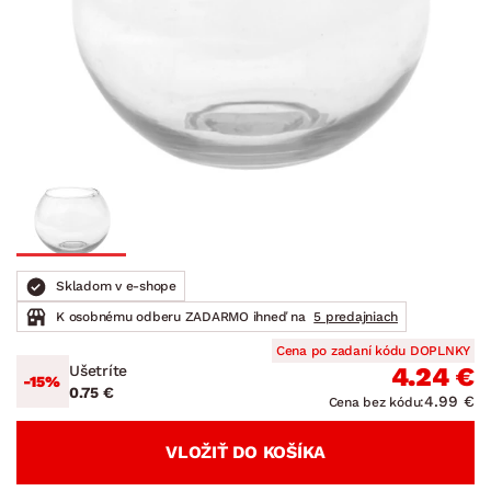
Skladom v e-shope
K osobnému odberu ZADARMO ihneď na
5 predajniach
Cena po zadaní kódu DOPLNKY
Ušetríte
4.24 €
-15%
0.75 €
4.99 €
Cena bez kódu:
VLOŽIŤ DO KOŠÍKA