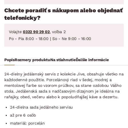
Chcete poradiť s nákupom alebo objednať
telefonicky?
Volajte
0322 90 29 02
, voľba 2
Po - Pia 8:00 - 18:00 | So - Ne 9:00 - 16:00
Popis
Rozmery produktu
Na stiahnutie
Ďalšie informácie
24-dielny jedálenský servis z kolekcie Jive, obsahuje všetko na
každodenné použitie. Porcelánový riad v šedej, modrej a
mentolovej farbe so vzorom prúžkov, sa stane ozdobou Vášho
stola. Jedálenská sada s nadčasovým dizajnom je ideálna na
raňajky, obed, večeru alebo k popoludňajšej káve a dezertu.
24-dielna sada jedálneho servisu
až pre 6 osôb
materiál: porcelán