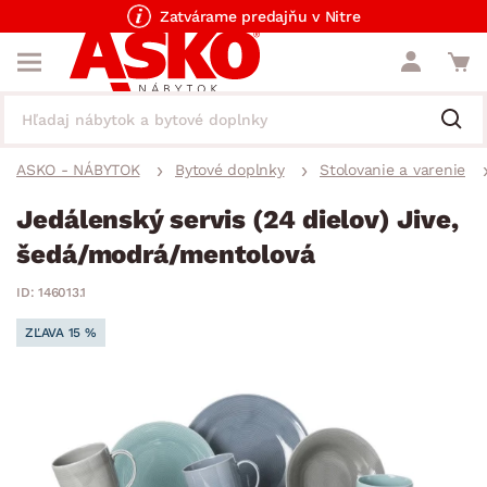
Zatvárame predajňu v Nitre
ASKO - NÁBYTOK
Bytové doplnky
Stolovanie a varenie
Jedálenský servis (24 dielov) Jive,
šedá/modrá/mentolová
ID: 146013.1
ZĽAVA 15 %