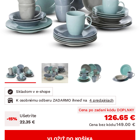
Skladom v e-shope
K osobnému odberu ZADARMO ihneď na
4 predajniach
Cena po zadaní kódu DOPLNKY
Ušetríte
126.65 €
-15%
22.35 €
149.00 €
Cena bez kódu:
VLOŽIŤ DO KOŠÍKA