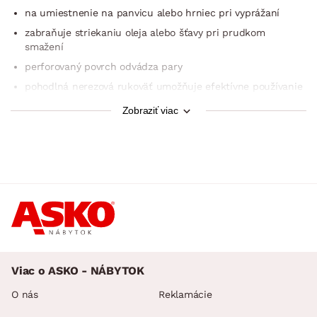
na umiestnenie na panvicu alebo hrniec pri vyprážaní
zabraňuje striekaniu oleja alebo šťavy pri prudkom
smažení
perforovaný povrch odvádza pary
pohodlná nerezová rukoväť umožňuje efektívne používanie
ochrana proti znečisteniu sporáka a kuchynskej linky pri
Zobraziť viac
smažení
možnosť umývania v umývačke riadu
nepostrádateľný praktický doplnok do každej kuchyne
Viac o ASKO - NÁBYTOK
O nás
Reklamácie