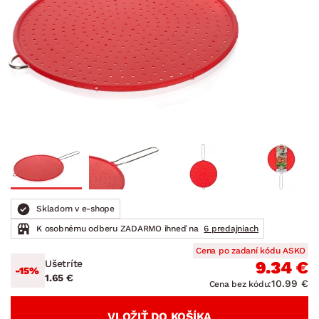
Skladom v e-shope
K osobnému odberu ZADARMO ihneď na
6 predajniach
Cena po zadaní kódu ASKO
Ušetríte
9.34 €
-15%
1.65 €
10.99 €
Cena bez kódu:
VLOŽIŤ DO KOŠÍKA