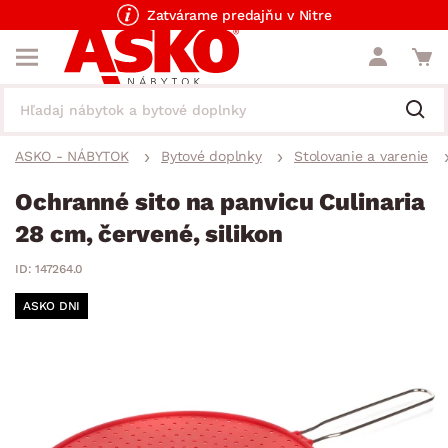
Zatvárame predajňu v Nitre
ASKO - NÁBYTOK
Bytové doplnky
Stolovanie a varenie
Ochranné sito na panvicu Culinaria
28 cm, červené, silikon
ID: 147264.0
ASKO DNI