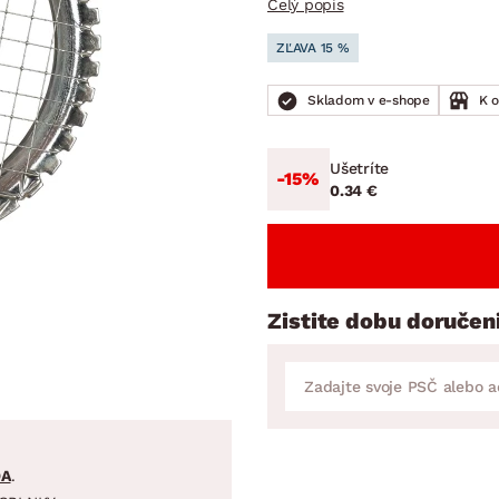
Celý popis
ENIE
DOMÁCE SPOTREBIČE
ZÁHRADNÉ 
avy
Zá
ZĽAVA 15 %
tavy
Z
Skladom v e-shope
K 
avy
Ušetríte
-15%
0.34 €
Zistite dobu doručen
DA
.