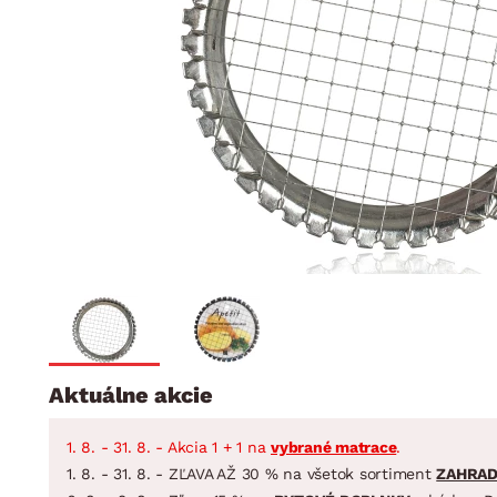
Jedáleň
BYTOVÝ TEXTIL
STOLOVANIE A VAR
Kúpeľňové zost
Detská izba
Prikrývky
Jedálenský servis
Jedálenské zos
Vankúše
Predsieň, šatník a chodba
Príbory
Záhradné zost
Koberce
Hrnce
Kuchyňa
Závesy a žalúzie
Panvice
Kúpeľňa
Zobrazit vše
Zobrazit vše
Záhrada
VEĽKÁ NOC
Domácnosť
Aktuálne akcie
1. 8. - 31. 8. - Akcia 1 + 1 na
vybrané matrace
.
1. 8. - 31. 8. - ZĽAVA AŽ 30 % na všetok sortiment
ZAHRA