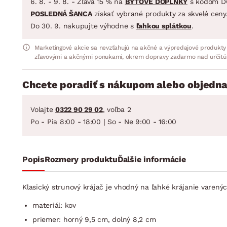
6. 8. - 9. 8. - Zľava 15 % na
BYTOVÉ DOPLNKY
s kódom D
POSLEDNÁ ŠANCA
získať vybrané produkty za skvelé ceny
Do 30. 9. nakupujte výhodne s
ľahkou splátkou
.
Marketingové akcie sa nevzťahujú na akčné a výpredajové produkty
zľavovými a akčnými ponukami, okrem dopravy zadarmo nad určitú
Chcete poradiť s nákupom alebo objedna
Volajte
0322 90 29 02
, voľba 2
Po - Pia 8:00 - 18:00 | So - Ne 9:00 - 16:00
Popis
Rozmery produktu
Ďalšie informácie
Klasický strunový krájač je vhodný na ľahké krájanie varenýc
materiál: kov
priemer: horný 9,5 cm, dolný 8,2 cm