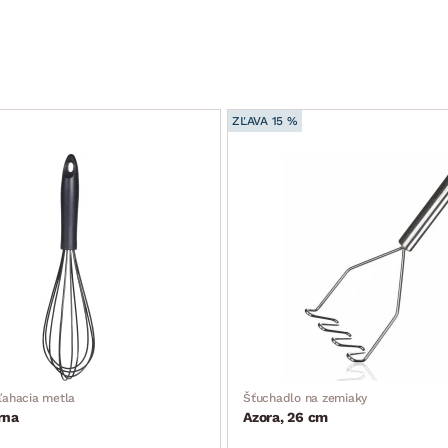
ZĽAVA 15 %
ľahacia metla
Šťuchadlo na zemiaky
rna
Azora, 26 cm