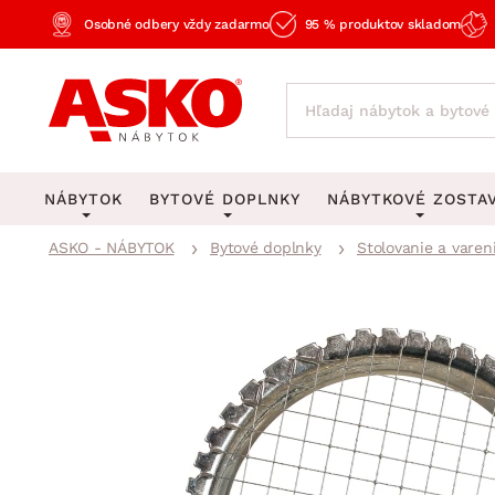
Osobné odbery vždy zadarmo
95 % produktov skladom
NÁBYTOK
BYTOVÉ DOPLNKY
NÁBYTKOVÉ ZOSTA
ASKO - NÁBYTOK
Bytové doplnky
Stolovanie a varen
KOBERCE
OSVETLENIE
Obývacie zost
Veľké a stredné koberce
Stolové lampy a lampi
Spálňové zost
Behúne a malé koberce
Stropné osvetlenie
Kancelárske zos
Obývacia izba
Detské koberce
Lustre a závesné svieti
Kuchynské zost
Spálňa
Kúpeľňové predložky
Stojacie lampy
Detské zosta
Pracovňa a kancelária
Zobrazit vše
Zobrazit vše
Predsieňové zos