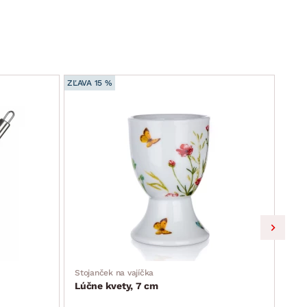
ZĽAVA 15 %
ZĽAVA
Stojanček na vajíčka
Kalí
Lúčne kvety, 7 cm
Dot