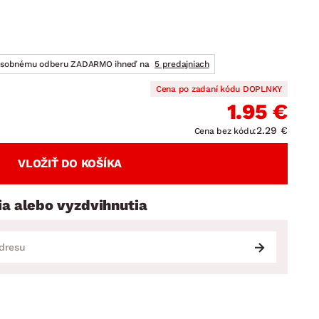
DOPLNKY
VIANOCE
hradné doplnky
ahradné zostavy
osobnému odberu ZADARMO ihneď na
5 predajniach
Cena po zadaní kódu DOPLNKY
1.95 €
2.29 €
Cena bez kódu:
VLOŽIŤ DO KOŠÍKA
ia alebo vyzdvihnutia