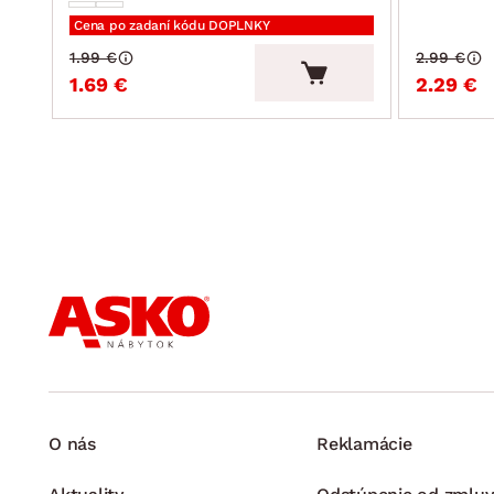
Cena po zadaní kódu DOPLNKY
1.99 €
2.99 €
1.69 €
2.29 €
O nás
Reklamácie