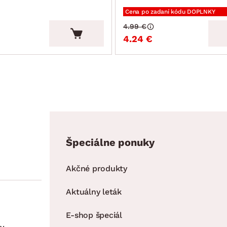
Cena po zadaní kódu DOPLNKY
4.99 €
4.24 €
Špeciálne ponuky
Akčné produkty
Aktuálny leták
E-shop špeciál