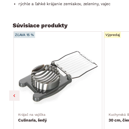
rýchle a ľahké krájanie zemiakov, zeleniny, vajec
Súvisiace produkty
ZĽAVA 15 %
Výpredaj
Krájač na vajíčka
Kuchynská š
Culinaria, šedý
30 cm, čie