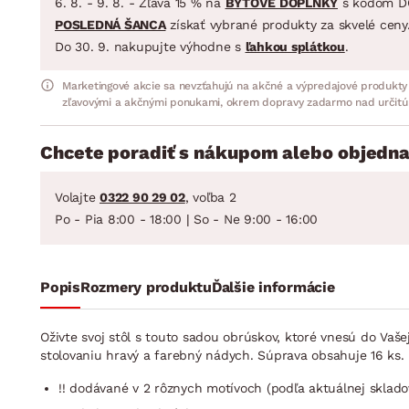
6. 8. - 9. 8. - Zľava 15 % na
BYTOVÉ DOPLNKY
s kódom D
POSLEDNÁ ŠANCA
získať vybrané produkty za skvelé ceny
Do 30. 9. nakupujte výhodne s
ľahkou splátkou
.
Marketingové akcie sa nevzťahujú na akčné a výpredajové produkty
zľavovými a akčnými ponukami, okrem dopravy zadarmo nad určitú
Chcete poradiť s nákupom alebo objedna
Volajte
0322 90 29 02
, voľba 2
Po - Pia 8:00 - 18:00 | So - Ne 9:00 - 16:00
Popis
Rozmery produktu
Ďalšie informácie
Oživte svoj stôl s touto sadou obrúskov, ktoré vnesú do Va
stolovaniu hravý a farebný nádych. Súprava obsahuje 16 ks.
!! dodávané v 2 rôznych motívoch (podľa aktuálnej skladov