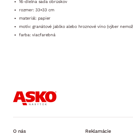
16-dielna sada obrúskov
rozmer: 33×33 cm
materiál: papier
motív: granátové jablko alebo hroznové víno (výber nemož
farba: viacfarebná
O nás
Reklamácie