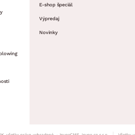
E-shop špeciál
y
Výpredaj
Novinky
blowing
nosti
K, všetky práva vyhradené. - InveoCMS,
Inveo.cz s.r.o.
Všetky 