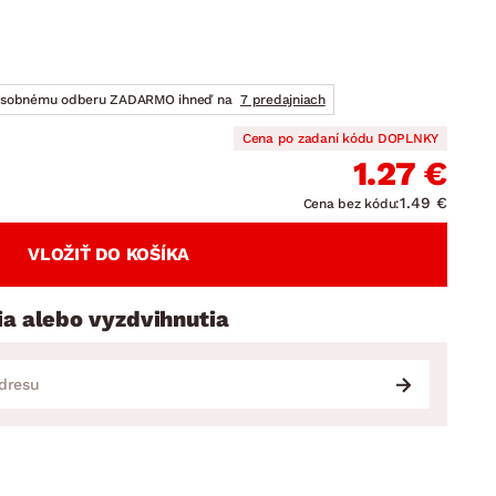
DOPLNKY
VIANOCE
hradné doplnky
ahradné zostavy
osobnému odberu ZADARMO ihneď na
7 predajniach
Cena po zadaní kódu DOPLNKY
1.27 €
1.49 €
Cena bez kódu:
VLOŽIŤ DO KOŠÍKA
ia alebo vyzdvihnutia