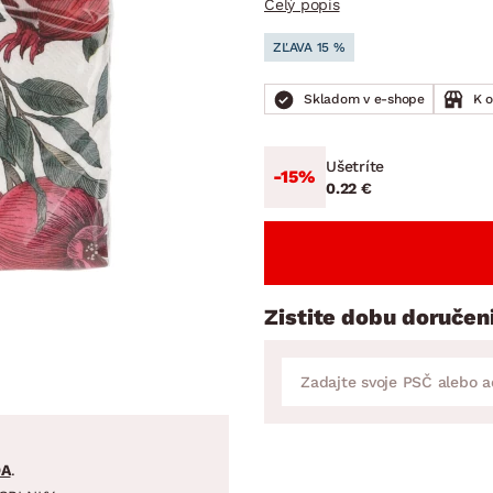
Celý popis
ENIE
DOMÁCE SPOTREBIČE
ZÁHRADNÉ 
avy
Zá
ZĽAVA 15 %
tavy
Z
Skladom v e-shope
K 
avy
Ušetríte
-15%
0.22 €
Zistite dobu doručen
DA
.