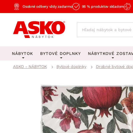
Osobné odbery vždy zadarmo
95 % produktov skladom
NÁBYTOK
BYTOVÉ DOPLNKY
NÁBYTKOVÉ ZOSTA
ASKO - NÁBYTOK
Bytové doplnky
Drobné bytové dop
KOBERCE
OSVETLENIE
Obývacie zost
Veľké a stredné koberce
Stolové lampy a lampi
Spálňové zost
Behúne a malé koberce
Stropné osvetlenie
Kancelárske zos
Obývacia izba
Detské koberce
Lustre a závesné svieti
Kuchynské zost
Spálňa
Kúpeľňové predložky
Stojacie lampy
Detské zosta
Pracovňa a kancelária
Zobrazit vše
Zobrazit vše
Predsieňové zos