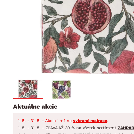
Jedáleň
BYTOVÝ TEXTIL
STOLOVANIE A VAR
Kúpeľňové zost
Detská izba
Prikrývky
Jedálenský servis
Jedálenské zos
Vankúše
Predsieň, šatník a chodba
Príbory
Záhradné zost
Koberce
Hrnce
Kuchyňa
Závesy a žalúzie
Panvice
Kúpeľňa
Zobrazit vše
Zobrazit vše
Záhrada
VEĽKÁ NOC
Domácnosť
Aktuálne akcie
1. 8. - 31. 8. - Akcia 1 + 1 na
vybrané matrace
.
1. 8. - 31. 8. - ZĽAVA AŽ 30 % na všetok sortiment
ZAHRA