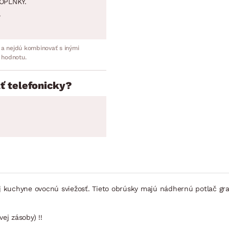
OPLNKY.
.
 a nejdú kombinovať s inými
 hodnotu.
ť telefonicky?
šej kuchyne ovocnú sviežosť. Tieto obrúsky majú nádhernú potlač g
ej zásoby) !!